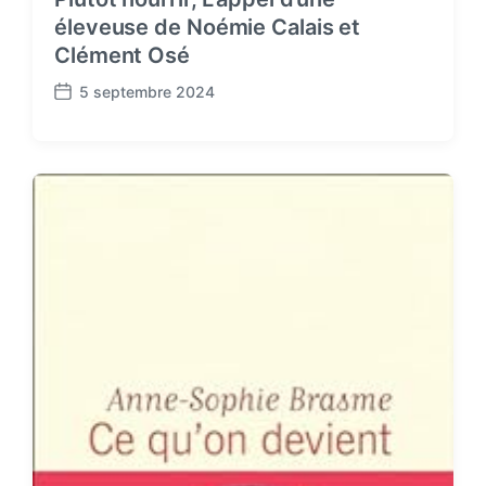
éleveuse de Noémie Calais et
Clément Osé
5 septembre 2024
P
o
s
t
d
a
t
e