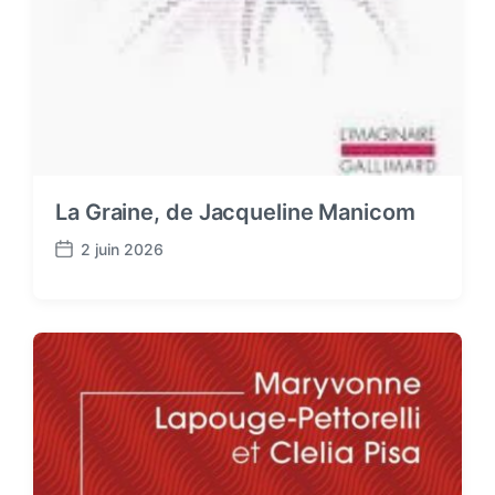
La Graine, de Jacqueline Manicom
2 juin 2026
P
o
s
t
d
a
t
e