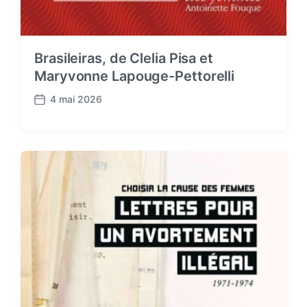
Brasileiras, de Clelia Pisa et
Maryvonne Lapouge-Pettorelli
4 mai 2026
P
o
s
t
d
a
t
e