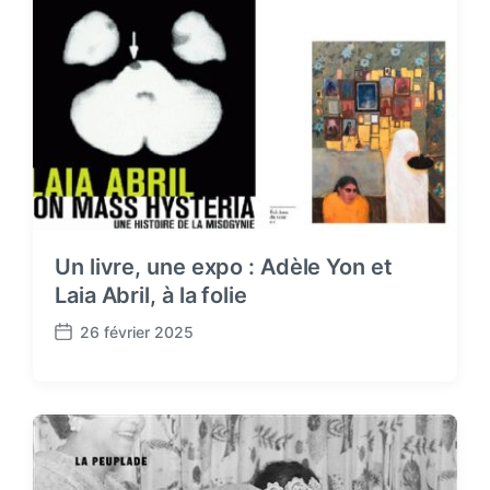
t
e
Un livre, une expo : Adèle Yon et
Laia Abril, à la folie
26 février 2025
P
o
s
t
d
a
t