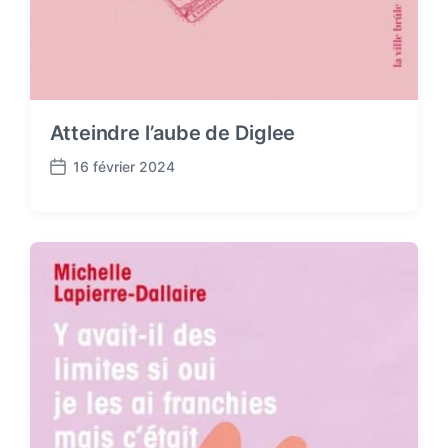
Atteindre l’aube de Diglee
16 février 2024
P
o
s
t
d
a
t
e