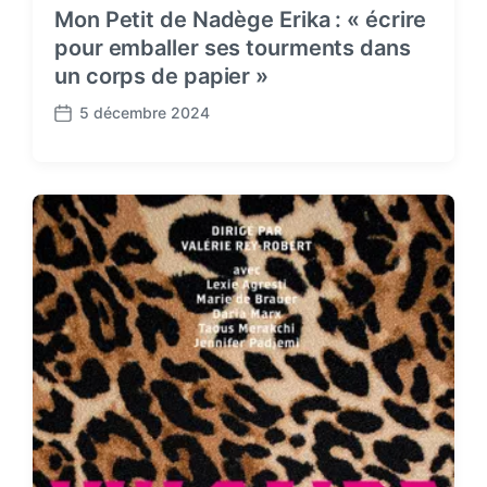
Mon Petit de Nadège Erika : « écrire
pour emballer ses tourments dans
un corps de papier »
5 décembre 2024
P
o
s
t
d
a
t
e