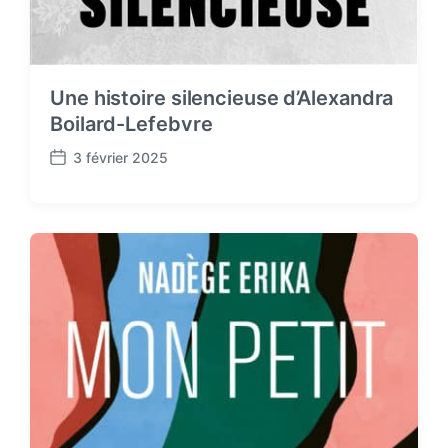
Une histoire silencieuse d’Alexandra
Boilard-Lefebvre
3 février 2025
P
o
s
t
d
a
t
e