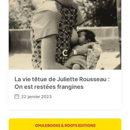
La vie têtue de Juliette Rousseau :
On est restées frangines
22 janvier 2023
P
o
s
t
d
a