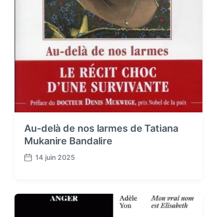
Au-delà de nos larmes de Tatiana
Mukanire Bandalire
14 juin 2025
P
o
s
t
d
a