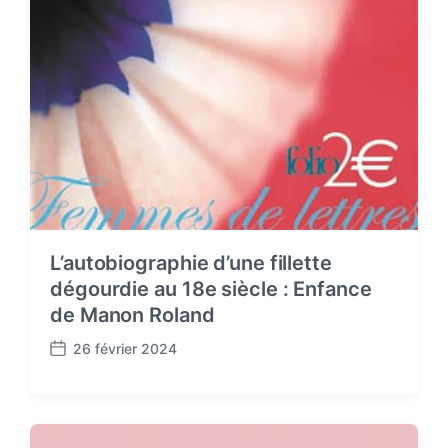
L’autobiographie d’une fillette
dégourdie au 18e siècle : Enfance
de Manon Roland
26 février 2024
P
o
s
t
d