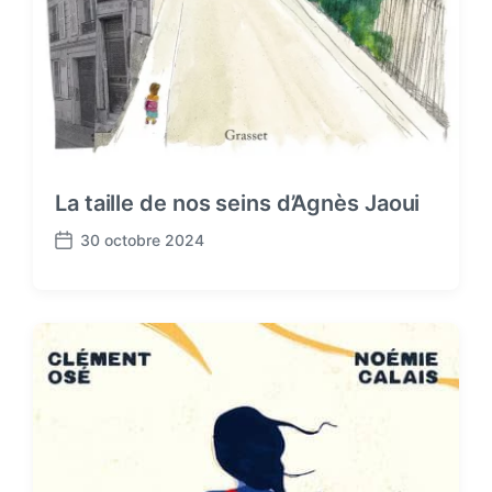
La taille de nos seins d’Agnès Jaoui
30 octobre 2024
P
o
s
t
d
a
t
e