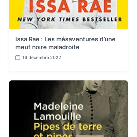
Issa Rae : Les mésaventures d’une
meuf noire maladroite
16 décembre 2022
P
o
s
t
d
a
t
e