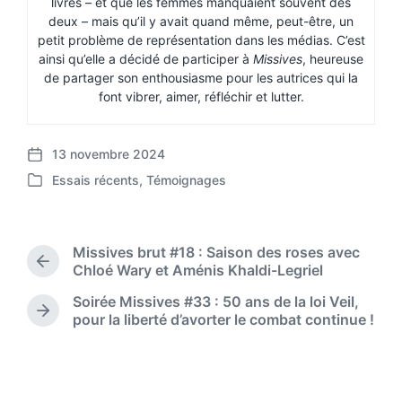
livres – et que les femmes manquaient souvent des
deux – mais qu’il y avait quand même, peut-être, un
petit problème de représentation dans les médias. C’est
ainsi qu’elle a décidé de participer à
Missives
, heureuse
de partager son enthousiasme pour les autrices qui la
font vibrer, aimer, réfléchir et lutter.
13 novembre 2024
P
Essais récents
,
Témoignages
o
P
s
o
t
s
d
t
Missives brut #18 : Saison des roses avec
a
e
P
Chloé Wary et Aménis Khaldi-Legriel
t
d
r
e
Soirée Missives #33 : 50 ans de la loi Veil,
i
e
N
pour la liberté d’avorter le combat continue !
n
v
e
i
x
o
t
u
p
s