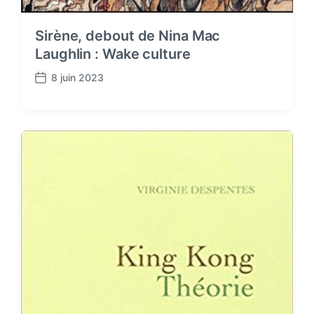
Sirène, debout de Nina Mac
Laughlin : Wake culture
8 juin 2023
P
o
s
t
d
a
t
e