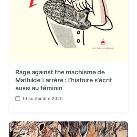
Rage against the machisme de
Mathilde Larrère : l’histoire s’écrit
aussi au féminin
14 septembre 2020
P
o
s
t
d
a