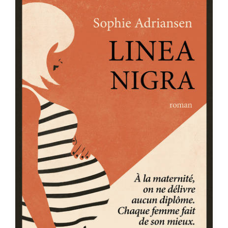
a
t
e