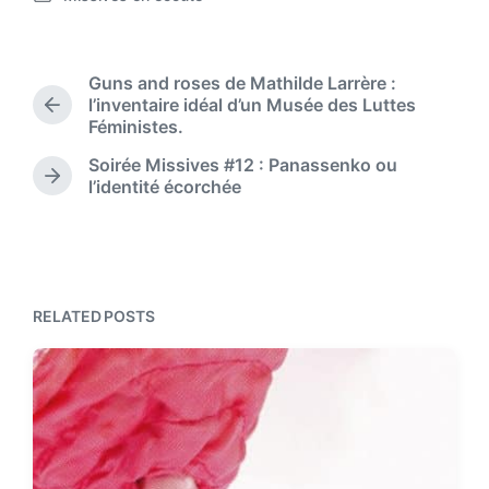
P
s
o
t
s
d
t
Guns and roses de Mathilde Larrère :
a
e
l’inventaire idéal d’un Musée des Luttes
t
P
d
Féministes.
r
e
i
e
Soirée Missives #12 : Panassenko ou
n
v
N
l’identité écorchée
i
e
o
x
u
t
s
p
p
o
o
s
RELATED POSTS
s
t
t
:
: