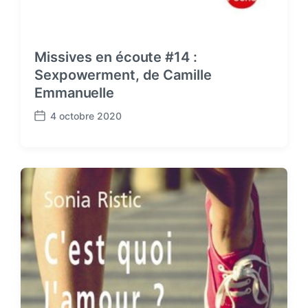
Missives en écoute #14 :
Sexpowerment, de Camille
Emmanuelle
4 octobre 2020
P
o
s
t
d
a
t
e