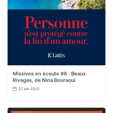
Missives en écoute #6 : Beaux
Rivages, de Nina Bouraoui
27 juin 2020
P
o
s
t
d