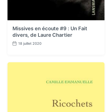
Missives en écoute #9 : Un Fait
divers, de Laure Chartier
18 juillet 2020
P
o
s
t
d
a
t
e