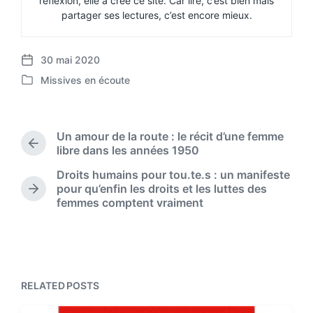
réflexion, elle a créé ce site. Car lire, c’est bien mais
partager ses lectures, c’est encore mieux.
30 mai 2020
P
Missives en écoute
o
P
s
o
t
s
d
t
Un amour de la route : le récit d’une femme
a
e
P
libre dans les années 1950
t
d
r
e
Droits humains pour tou.te.s : un manifeste
i
e
pour qu’enfin les droits et les luttes des
n
v
N
femmes comptent vraiment
i
e
o
x
u
t
s
p
p
o
o
s
RELATED POSTS
s
t
t
: