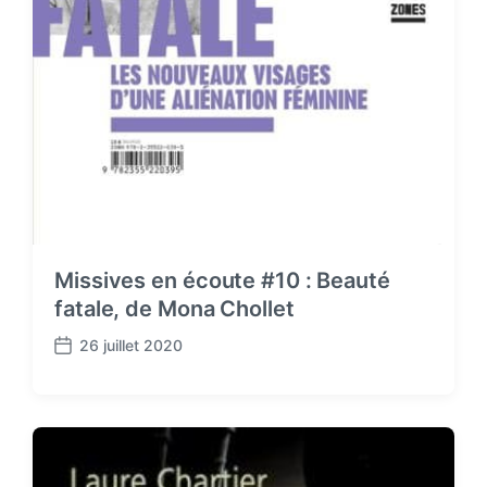
Missives en écoute #10 : Beauté
fatale, de Mona Chollet
26 juillet 2020
P
o
s
t
d
a