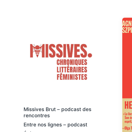
Des livres osés et féministes, au sens
large
Missives Brut – podcast des
rencontres
Entre nos lignes – podcast