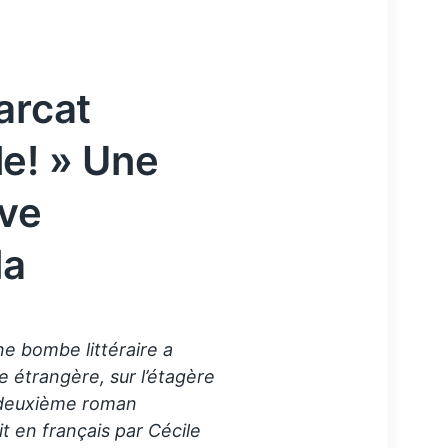
arcat
e! » Une
ive
la
ne bombe littéraire a
e étrangère, sur l’étagère
e deuxième roman
t en français par Cécile