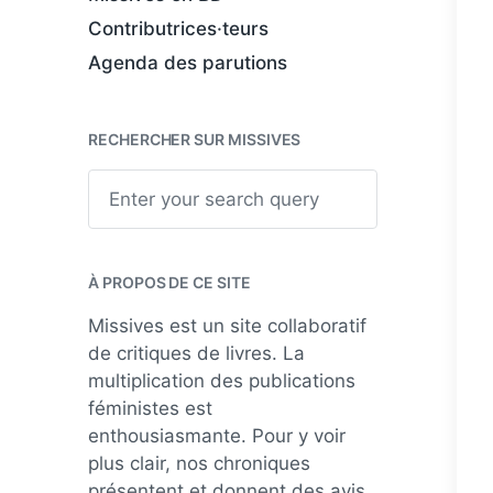
Contributrices·teurs
Agenda des parutions
RECHERCHER SUR MISSIVES
S
e
a
r
c
h
À PROPOS DE CE SITE
Missives est un site collaboratif
de critiques de livres. La
multiplication des publications
féministes est
enthousiasmante. Pour y voir
plus clair, nos chroniques
présentent et donnent des avis