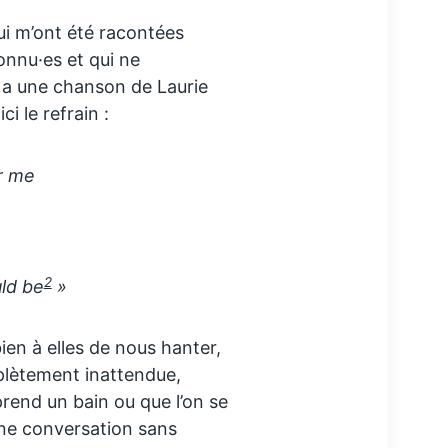
ui m’ont été racontées
onnu·es et qui ne
y a une chanson de Laurie
i le refrain :
r me
2
uld be
»
bien à elles de nous hanter,
plètement inattendue,
prend un bain ou que l’on se
une conversation sans