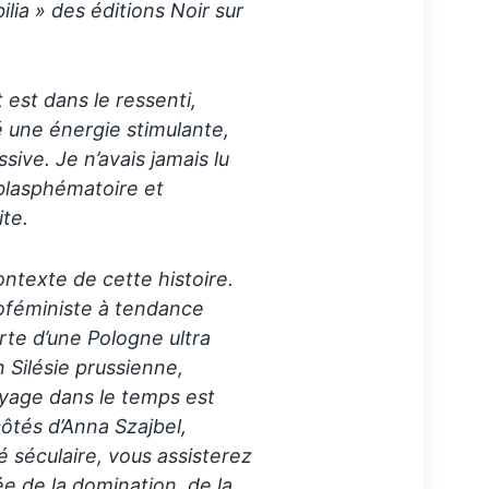
lia » des éditions Noir sur
 est dans le ressenti,
né une énergie stimulante,
sive. Je n’avais jamais lu
t blasphématoire et
ite.
ntexte de cette histoire.
écoféministe à tendance
te d’une Pologne ultra
Silésie prussienne,
yage dans le temps est
ôtés d’Anna Szajbel,
té séculaire, vous assisterez
lée de la domination, de la