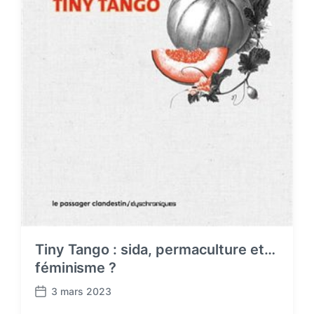
Tiny Tango : sida, permaculture et…
féminisme ?
3 mars 2023
P
o