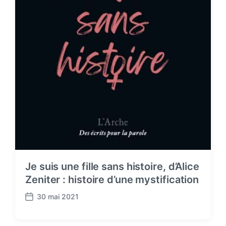
Je suis une fille sans histoire, d’Alice
Zeniter : histoire d’une mystification
30 mai 2021
P
o
s