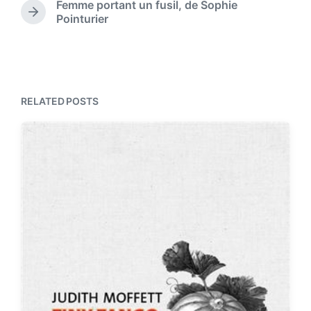
Femme portant un fusil, de Sophie
i
e
N
Pointurier
n
v
e
i
x
o
t
u
p
s
o
p
s
RELATED POSTS
o
t
s
:
t
: