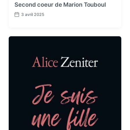
Second coeur de Marion Touboul
3 avril 2025
P
o
s
t
d
a
t
e