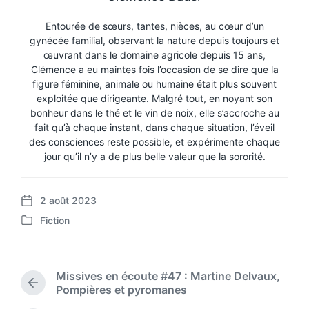
Entourée de sœurs, tantes, nièces, au cœur d’un
gynécée familial, observant la nature depuis toujours et
œuvrant dans le domaine agricole depuis 15 ans,
Clémence a eu maintes fois l’occasion de se dire que la
figure féminine, animale ou humaine était plus souvent
exploitée que dirigeante. Malgré tout, en noyant son
bonheur dans le thé et le vin de noix, elle s’accroche au
fait qu’à chaque instant, dans chaque situation, l’éveil
des consciences reste possible, et expérimente chaque
jour qu’il n’y a de plus belle valeur que la sororité.
2 août 2023
P
Fiction
o
P
s
o
t
s
d
t
Missives en écoute #47 : Martine Delvaux,
a
e
P
Pompières et pyromanes
t
d
r
e