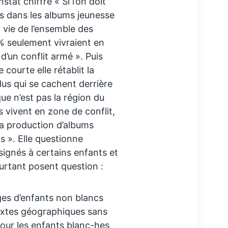
stat chiffré « Si l’on doit
es dans les albums jeunesse
 vie de l’ensemble des
5% seulement vivraient en
d’un conflit armé ». Puis
 courte elle rétablit la
dus qui se cachent derrière
que n’est pas la région du
 vivent en zone de conflit,
 la production d’albums
s ». Elle questionne
ignés à certains enfants et
urtant posent question :
ges d’enfants non blancs
textes géographiques sans
 pour les enfants blanc-hes