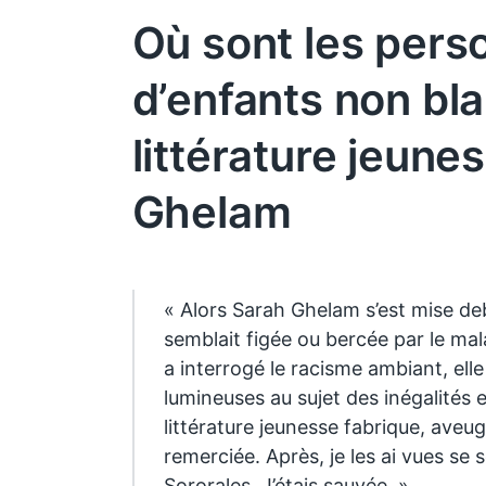
Où sont les per
d’enfants non bl
littérature jeune
Ghelam
« Alors Sarah Ghelam s’est mise debo
semblait figée ou bercée par le malai
a interrogé le racisme ambiant, el
lumineuses au sujet des inégalités 
littérature jeunesse fabrique, aveug
remerciée. Après, je les ai vues se s
Sororales. J’étais sauvée. »