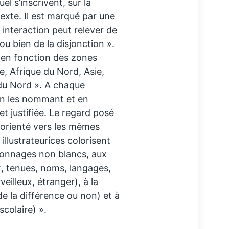
uel s’inscrivent, sur la
xte. Il est marqué par une
 interaction peut relever de
u bien de la disjonction ».
s en fonction des zones
, Afrique du Nord, Asie,
 du Nord ». A chaque
 en les nommant et en
t justifiée. Le regard posé
 orienté vers les mêmes
 illustrateurices colorisent
sonnages non blancs, aux
, tenues, noms, langages,
veilleux, étranger), à la
e la différence ou non) et à
colaire) ».