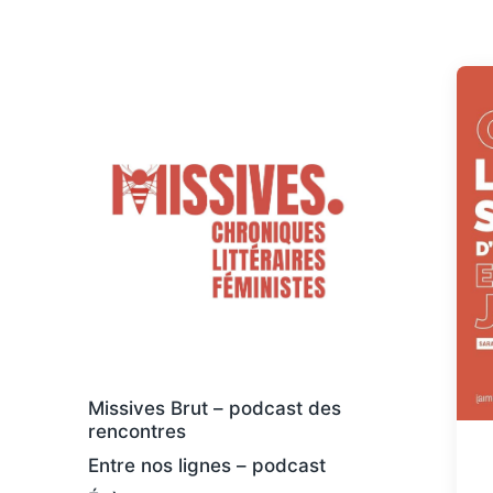
Des livres osés et féministes, au sens
large
Missives Brut – podcast des
rencontres
Entre nos lignes – podcast