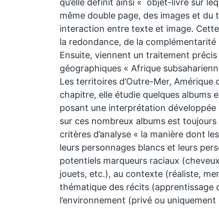
qu’elle définit ainsi « objet-livre sur leq
même double page, des images et du te
interaction entre texte et image. Cette
la redondance, de la complémentarité o
Ensuite, viennent un traitement préci
géographiques « Afrique subsaharienne
Les territoires d’Outre-Mer, Amérique
chapitre, elle étudie quelques albums
posant une interprétation développée e
sur ces nombreux albums est toujours
critères d’analyse « la manière dont les
leurs personnages blancs et leurs per
potentiels marqueurs raciaux (cheveux
jouets, etc.), au contexte (réaliste, mer
thématique des récits (apprentissage d
l’environnement (privé ou uniquement s