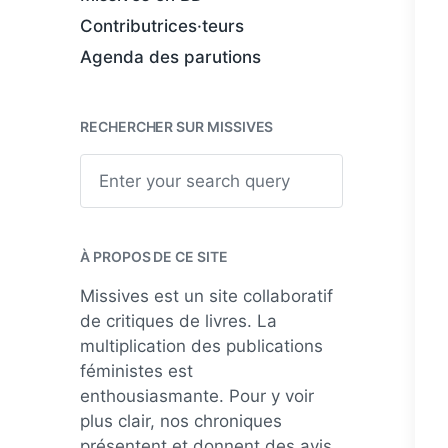
Contributrices·teurs
Agenda des parutions
RECHERCHER SUR MISSIVES
S
e
a
r
c
h
À PROPOS DE CE SITE
Missives est un site collaboratif
de critiques de livres. La
multiplication des publications
féministes est
enthousiasmante. Pour y voir
plus clair, nos chroniques
présentent et donnent des avis