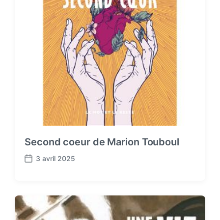
Second coeur de Marion Touboul
3 avril 2025
P
o
s
t
d
a