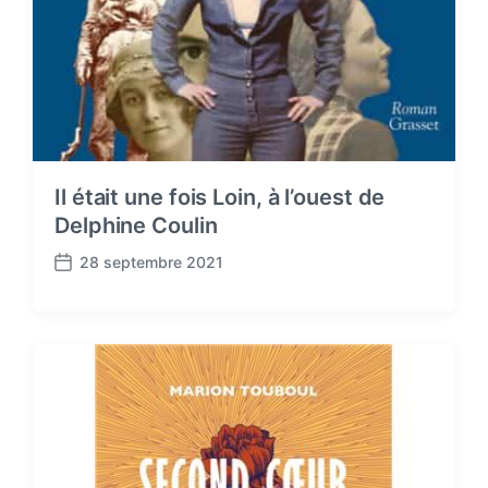
Il était une fois Loin, à l’ouest de
Delphine Coulin
28 septembre 2021
P
o
s
t
d
a
t
e