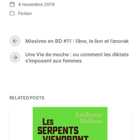
4 novembre 2019
P
Fiction
o
P
s
o
t
s
d
t
a
Missives en BD #11 : l’âne, le lion et l’anorak
e
P
t
d
r
e
Une Vie de moche : ou comment les diktats
i
e
N
s’imposent aux femmes
v
n
e
i
x
o
t
u
p
s
o
p
s
RELATED POSTS
o
t
s
:
t
: