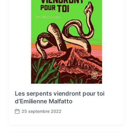
Les serpents viendront pour toi
d’Emilienne Malfatto
25 septembre 2022
P
o
s
t