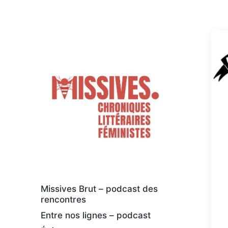
Des livres osés et féministes, au sens
large
Missives Brut – podcast des
rencontres
Entre nos lignes – podcast