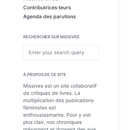
Contributrices·teurs
Agenda des parutions
RECHERCHER SUR MISSIVES
S
e
a
r
c
h
À PROPOS DE CE SITE
Missives est un site collaboratif
de critiques de livres. La
multiplication des publications
féministes est
enthousiasmante. Pour y voir
plus clair, nos chroniques
présentent et donnent des avis