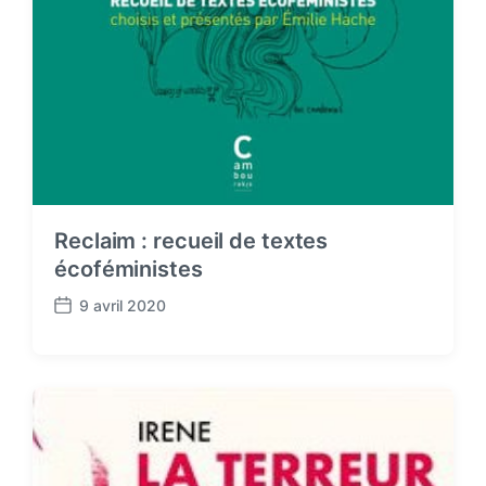
Reclaim : recueil de textes
écoféministes
9 avril 2020
P
o
s
t
d
a
t
e