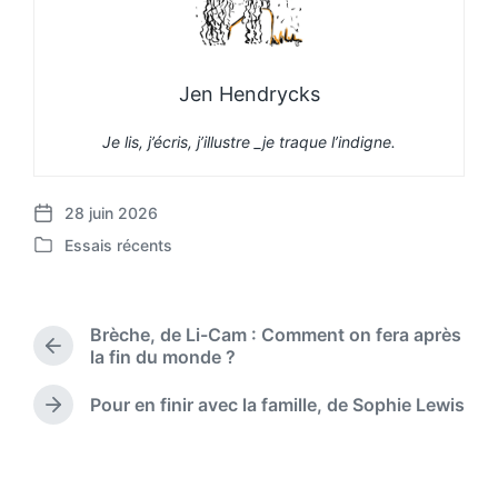
Jen Hendrycks
Je lis, j’écris, j’illustre _je traque l’indigne.
28 juin 2026
P
Essais récents
o
P
s
o
t
s
d
t
Brèche, de Li-Cam : Comment on fera après
a
e
P
la fin du monde ?
t
d
r
e
i
e
Pour en finir avec la famille, de Sophie Lewis
N
n
v
e
i
x
o
t
u