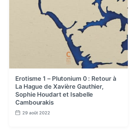
Erotisme 1 – Plutonium 0 : Retour à
La Hague de Xavière Gauthier,
Sophie Houdart et Isabelle
Cambourakis
29 août 2022
P
o
s
t