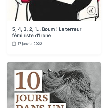
5, 4, 3, 2, 1… Boum ! La terreur
féministe d’Irene
17 janvier 2022
P
o
s
t
d
a
t
e