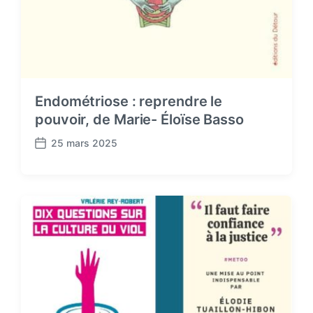
Endométriose : reprendre le
pouvoir, de Marie- Éloïse Basso
25 mars 2025
P
o
s
t
d
a
t
e