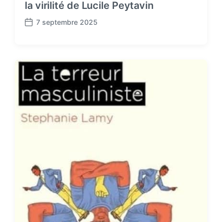
la virilité de Lucile Peytavin
7 septembre 2025
P
o
s
t
d
a
t
e