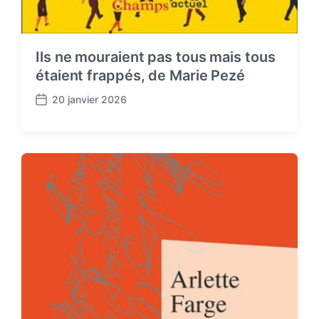
Ils ne mouraient pas tous mais tous
étaient frappés, de Marie Pezé
20 janvier 2026
P
o
s
t
d
a
t
e