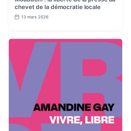
chevet de la démocratie locale
13 mars 2026
P
o
s
t
d
a
t
e