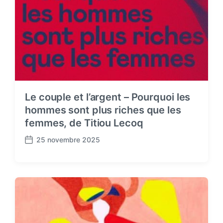
Le couple et l’argent – Pourquoi les
hommes sont plus riches que les
femmes, de Titiou Lecoq
25 novembre 2025
P
o
s
t
d
a
t
e