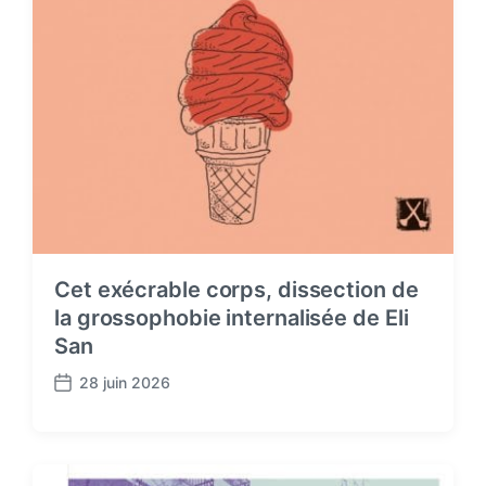
Cet exécrable corps, dissection de
la grossophobie internalisée de Eli
San
28 juin 2026
P
o
s
t
d