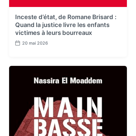
Inceste d’état, de Romane Brisard :
Quand la justice livre les enfants
victimes à leurs bourreaux
20 mai 2026
P
o
s
t
d
a
t
e