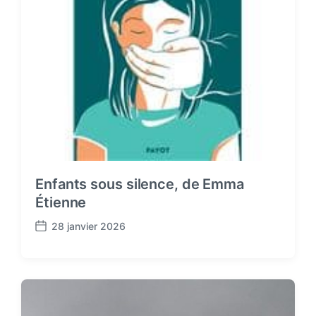
Enfants sous silence, de Emma
Étienne
28 janvier 2026
P
o
s
t
d
a