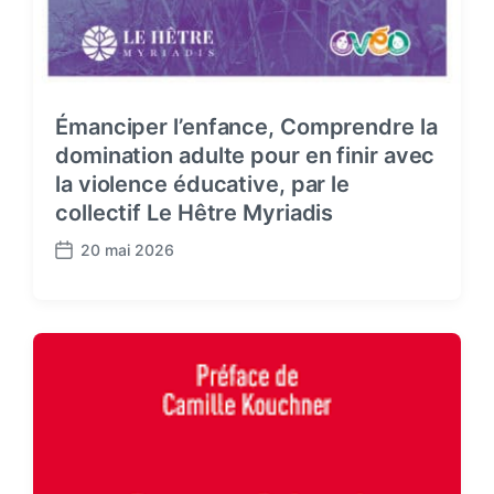
Émanciper l’enfance, Comprendre la
domination adulte pour en finir avec
la violence éducative, par le
collectif Le Hêtre Myriadis
20 mai 2026
P
o
s
t
d
a
t
e