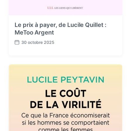
Le prix à payer, de Lucile Quillet :
MeToo Argent
30 octobre 2025
P
o
s
t
d
a
t
e