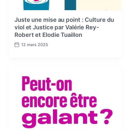
Juste une mise au point : Culture du
viol et Justice par Valérie Rey-
Robert et Elodie Tuaillon
12 mars 2025
P
o
s
t
d
a
t
e