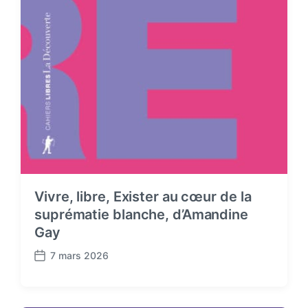
Vivre, libre, Exister au cœur de la
suprématie blanche, d’Amandine
Gay
7 mars 2026
P
o
s
t