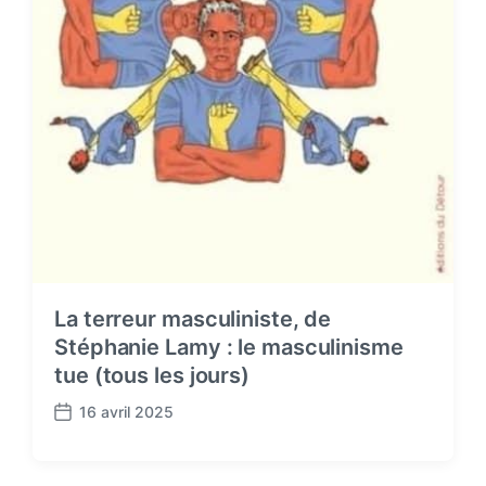
La terreur masculiniste, de
Stéphanie Lamy : le masculinisme
tue (tous les jours)
16 avril 2025
P
o
s