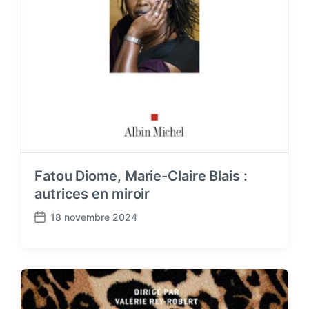
Fatou Diome, Marie-Claire Blais :
autrices en miroir
18 novembre 2024
P
o
s
t
d
a