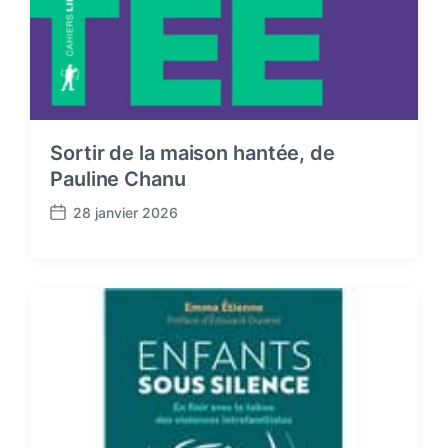
Sortir de la maison hantée, de
Pauline Chanu
28 janvier 2026
P
o
s
t
d
a
t
e