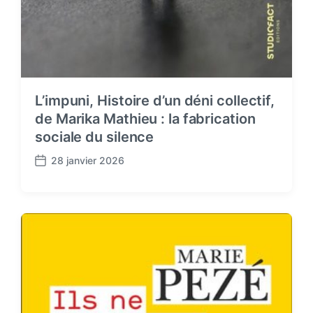
L’impuni, Histoire d’un déni collectif,
de Marika Mathieu : la fabrication
sociale du silence
28 janvier 2026
P
o
s
t
d
a
t
e