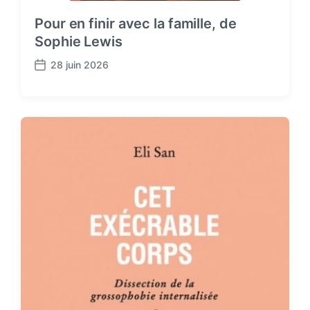
Pour en finir avec la famille, de
Sophie Lewis
28 juin 2026
P
o
s
t
d
a
t
e