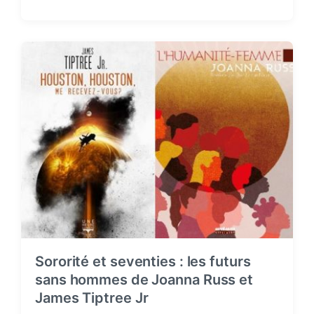
o
s
t
d
a
t
e
Sororité et seventies : les futurs
sans hommes de Joanna Russ et
James Tiptree Jr