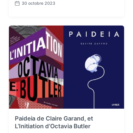
30 octobre 2023
P
o
s
t
d
a
t
e
Paideia de Claire Garand, et
L’Initiation d’Octavia Butler