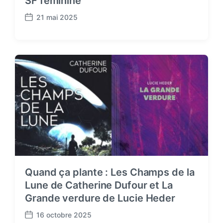
SF féminine
21 mai 2025
P
o
s
t
d
a
t
e
Quand ça plante : Les Champs de la
Lune de Catherine Dufour et La
Grande verdure de Lucie Heder
16 octobre 2025
P