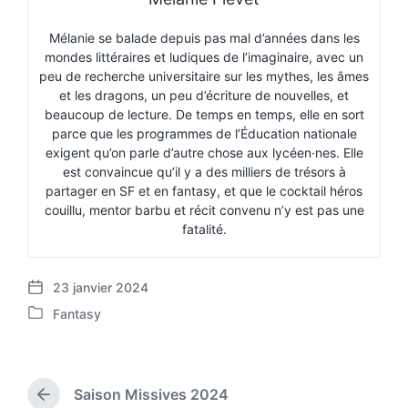
Mélanie se balade depuis pas mal d’années dans les
mondes littéraires et ludiques de l’imaginaire, avec un
peu de recherche universitaire sur les mythes, les âmes
et les dragons, un peu d’écriture de nouvelles, et
beaucoup de lecture. De temps en temps, elle en sort
parce que les programmes de l’Éducation nationale
exigent qu’on parle d’autre chose aux lycéen·nes. Elle
est convaincue qu’il y a des milliers de trésors à
partager en SF et en fantasy, et que le cocktail héros
couillu, mentor barbu et récit convenu n’y est pas une
fatalité.
23 janvier 2024
P
Fantasy
o
P
s
o
t
s
d
t
a
Saison Missives 2024
e
P