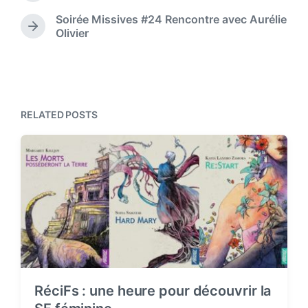
t
d
r
e
Soirée Missives #24 Rencontre avec Aurélie
i
e
N
Olivier
v
n
e
i
x
o
t
u
p
s
o
p
s
RELATED POSTS
o
t
s
:
t
:
RéciFs : une heure pour découvrir la