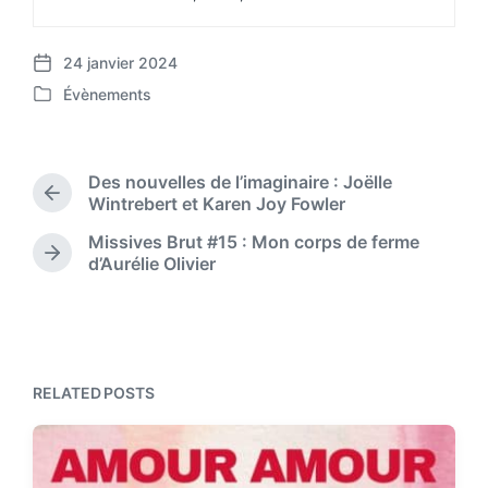
24 janvier 2024
P
Évènements
o
P
s
o
t
s
d
t
Des nouvelles de l’imaginaire : Joëlle
a
e
P
Wintrebert et Karen Joy Fowler
t
d
r
e
Missives Brut #15 : Mon corps de ferme
i
e
N
d’Aurélie Olivier
n
v
e
i
x
o
t
u
p
s
o
p
s
RELATED POSTS
o
t
s
:
t
: