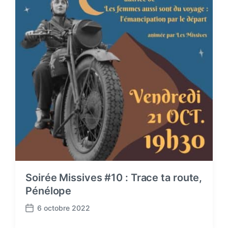
Soirée Missives #10 : Trace ta route,
Pénélope
6 octobre 2022
P
o