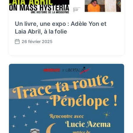
Un livre, une expo : Adèle Yon et
Laia Abril, à la folie
26 février 2025
P
o
s
t
d
a
t
e