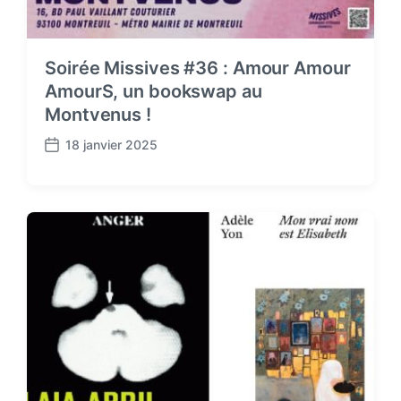
Soirée Missives #36 : Amour Amour
AmourS, un bookswap au
Montvenus !
18 janvier 2025
P
o
s
t
d
a
t
e