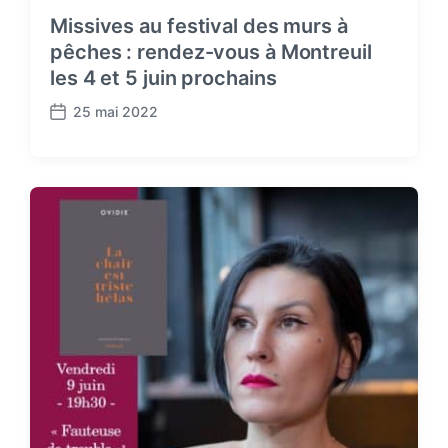
Missives au festival des murs à
pêches : rendez-vous à Montreuil
les 4 et 5 juin prochains
25 mai 2022
P
o
s
t
d
a
t
e