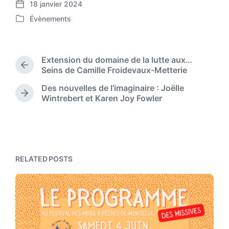
18 janvier 2024
P
Évènements
o
P
s
o
t
s
d
t
Extension du domaine de la lutte aux…
a
e
P
Seins de Camille Froidevaux-Metterie
t
d
r
e
Des nouvelles de l’imaginaire : Joëlle
i
e
N
Wintrebert et Karen Joy Fowler
n
v
e
i
x
o
t
u
p
s
o
p
s
RELATED POSTS
o
t
s
:
t
: