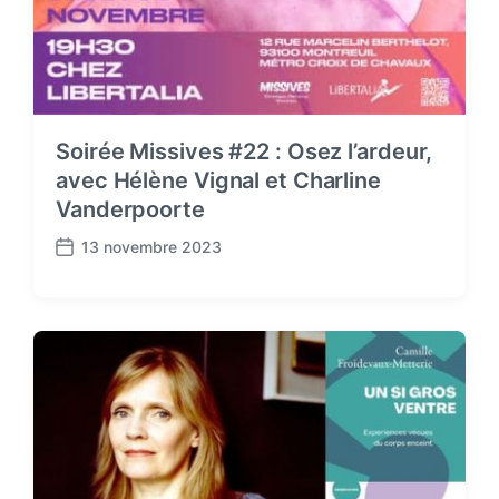
Soirée Missives #22 : Osez l’ardeur,
avec Hélène Vignal et Charline
Vanderpoorte
13 novembre 2023
P
o
s
t
d
a
t
e