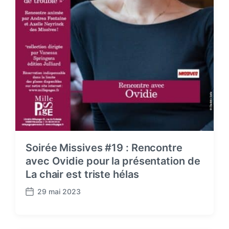
Soirée Missives #19 : Rencontre
avec Ovidie pour la présentation de
La chair est triste hélas
29 mai 2023
P
o
s
t