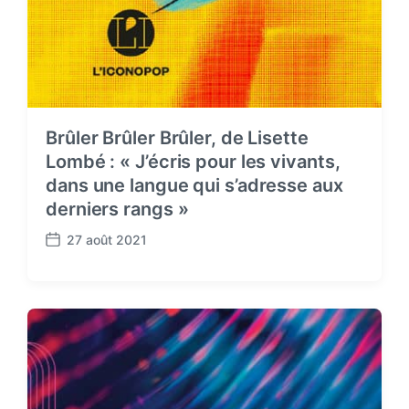
Brûler Brûler Brûler, de Lisette
Lombé : « J’écris pour les vivants,
dans une langue qui s’adresse aux
derniers rangs »
27 août 2021
P
o
s
t
d
a
t
e