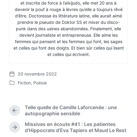
et inscrite de force à l’aïkijudo, elle met 20 ans à
devenir la pouf à rouge à lèvres qu’elle a toujours rêvé
d’être. Doctoresse ès littérature latine, elle aurait aimé
prendre le pseudo de Doktor SS et mixer du disco-
punk dans des usines abandonnées. Finalement, elle
devient journaliste et entrepreneuse. Elle aime les
femmes qui pensent et les femmes qui font, les sages
et celles qui font des doigts. Et bien sûr celles qui lisent
et celles qui écrivent.
20 novembre 2022
P
Fiction
,
Poésie
o
P
s
o
t
s
d
t
Telle quelle de Camille Laforcenée : une
a
e
P
autopographie sensible
t
d
r
e
Missives en écoute #41 : Les patientes
i
e
N
d’Hippocrate d’Eva Tapiero et Maud Le Rest
n
v
e