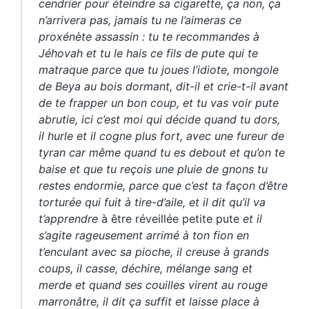
cendrier pour éteindre sa cigarette, ça non, ça
n’arrivera pas, jamais tu ne l’aimeras ce
proxénète assassin : tu te recommandes à
Jéhovah et tu le hais ce fils de pute qui te
matraque parce que tu joues l’idiote, mongole
de Beya au bois dormant, dit-il et crie-t-il avant
de te frapper un bon coup, et tu vas voir pute
abrutie, ici c’est moi qui décide quand tu dors,
il hurle et il cogne plus fort, avec une fureur de
tyran car même quand tu es debout et qu’on te
baise et que tu reçois une pluie de gnons tu
restes endormie, parce que c’est ta façon d’être
torturée qui fuit à tire-d’aile, et il dit qu’il va
t’apprendre
à être réveillée petite pute
et il
s’agite rageusement arrimé à ton fion en
t’enculant avec sa pioche, il creuse à grands
coups, il casse, déchire, mélange sang et
merde et quand ses couilles virent au rouge
marronâtre, il dit ça suffit et laisse place à