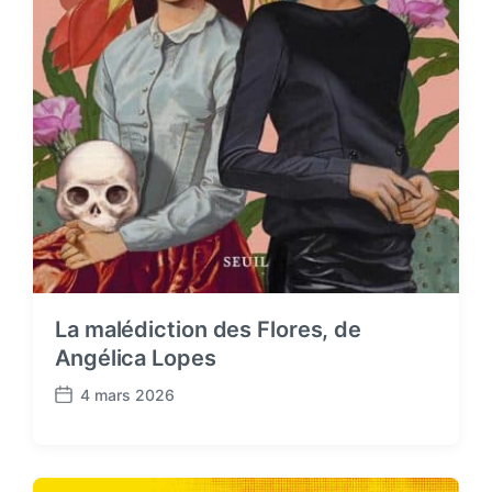
La malédiction des Flores, de
Angélica Lopes
4 mars 2026
P
o
s
t