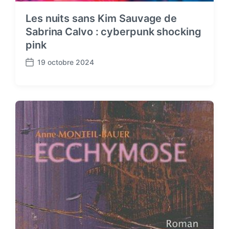
Les nuits sans Kim Sauvage de
Sabrina Calvo : cyberpunk shocking
pink
19 octobre 2024
P
o
s
t
d
a
t
e