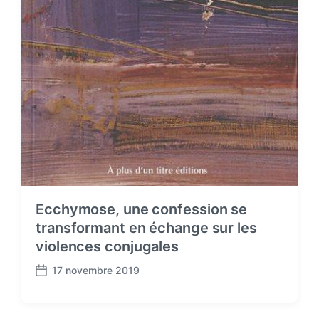
Ecchymose, une confession se
transformant en échange sur les
violences conjugales
17 novembre 2019
P
o
s