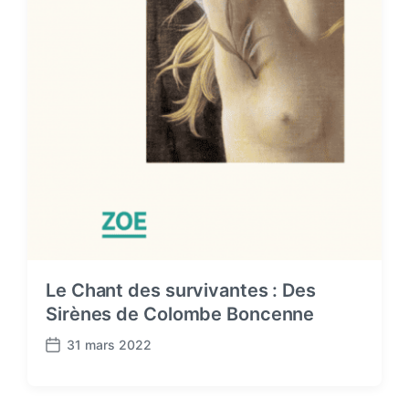
Le Chant des survivantes : Des
Sirènes de Colombe Boncenne
31 mars 2022
P
o
s