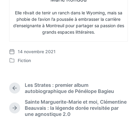
Elle rêvait de tenir un ranch dans le Wyoming, mais sa
phobie de l’avion l’a poussée à embrasser la carrière
d’enseignante à Montreuil pour partager sa passion des
grands espaces littéraires.
14 novembre 2021
P
Fiction
o
P
s
o
t
s
d
t
Les Strates : premier album
a
e
P
autobiographique de Pénélope Bagieu
t
d
r
e
Sainte Marguerite-Marie et moi, Clémentine
i
e
Beauvais : la légende dorée revisitée par
n
v
N
une agnostique 2.0
i
e
o
x
u
t
s
p