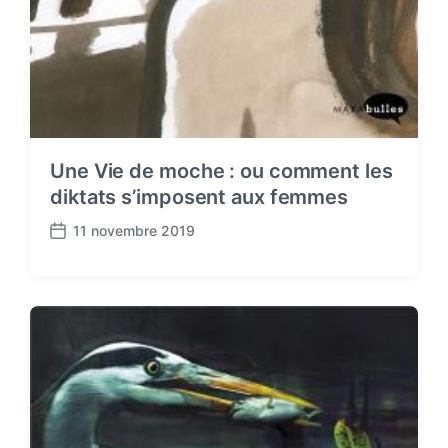
Une Vie de moche : ou comment les
diktats s’imposent aux femmes
11 novembre 2019
P
o
s
t
d
a
t
e