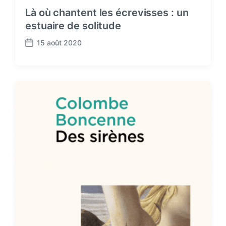
Là où chantent les écrevisses : un
estuaire de solitude
15 août 2020
P
o
s
t
d
a
t
e