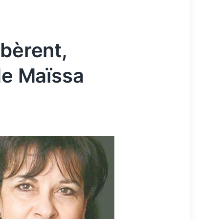
ibèrent,
de Maïssa