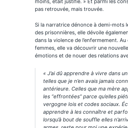
moins, était justifié. » Et parmi les co
pas retrouvée, mais trouvée.
Si la narratrice dénonce à demi-mots l
des prisonnières, elle dévoile égaleme
dans la violence de l’enfermement. Au
femmes, elle va découvrir une nouvelle
émotions et de nouer des relations ave
« J’ai dû apprendre à vivre dans
telles que je n’en avais jamais con
antérieure. Celles que ma mère app
les “effrontées” parce qu’elles pié
vergogne lois et codes sociaux. Éc
apprendre à les connaître et parf
lorsqu’à bout de souffle elles n’arri
armes, reste pour moi une expérien