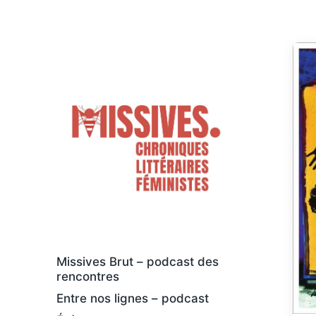
Des livres osés et féministes, au sens
large
Missives Brut – podcast des
rencontres
Entre nos lignes – podcast