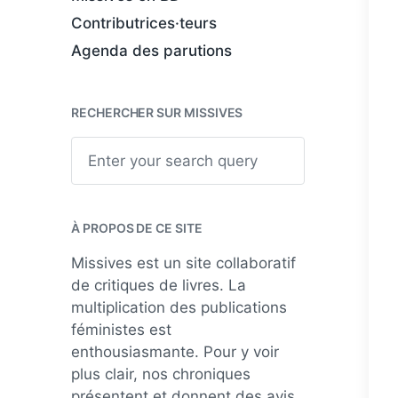
Contributrices·teurs
Agenda des parutions
RECHERCHER SUR MISSIVES
S
e
a
r
c
h
À PROPOS DE CE SITE
Missives est un site collaboratif
de critiques de livres. La
multiplication des publications
féministes est
enthousiasmante. Pour y voir
plus clair, nos chroniques
présentent et donnent des avis