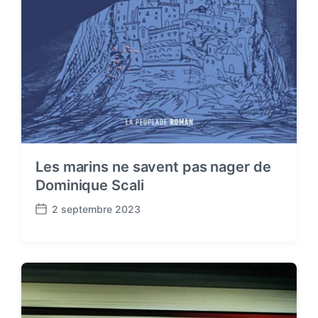
Les marins ne savent pas nager de
Dominique Scali
2 septembre 2023
P
o
s
t
d
a
t