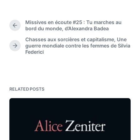
s
o
t
s
d
t
Missives en écoute #25 : Tu marches au
a
e
P
bord du monde, d’Alexandra Badea
t
d
r
e
Chasses aux sorcières et capitalisme, Une
i
e
guerre mondiale contre les femmes de Silvia
n
v
N
Federici
i
e
o
x
u
t
s
p
p
o
o
s
RELATED POSTS
s
t
t
:
: