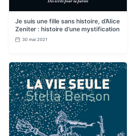
Je suis une fille sans histoire, d’Alice
Zeniter : histoire d’une mystification
30 mai 2021
P
o
s
t
d
a
t
e