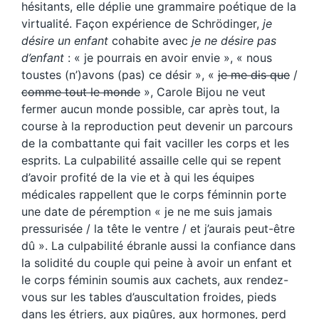
hésitants, elle déplie une grammaire poétique de la
virtualité. Façon expérience de Schrödinger,
je
désire un enfant
cohabite avec
je ne désire pas
d’enfant
: « je pourrais en avoir envie », « nous
toustes (n’)avons (pas) ce désir », «
je me dis que
/
comme tout le monde
», Carole Bijou ne veut
fermer aucun monde possible, car après tout, la
course à la reproduction peut devenir un parcours
de la combattante qui fait vaciller les corps et les
esprits. La culpabilité assaille celle qui se repent
d’avoir profité de la vie et à qui les équipes
médicales rappellent que le corps féminnin porte
une date de péremption « je ne me suis jamais
pressurisée / la tête le ventre / et j’aurais peut-être
dû ». La culpabilité ébranle aussi la confiance dans
la solidité du couple qui peine à avoir un enfant et
le corps féminin soumis aux cachets, aux rendez-
vous sur les tables d’auscultation froides, pieds
dans les étriers, aux piqûres, aux hormones, perd