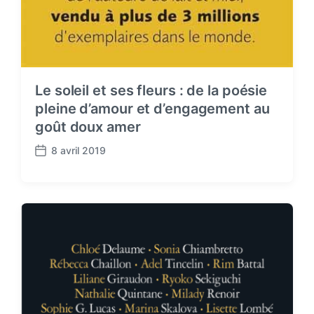
Le soleil et ses fleurs : de la poésie
pleine d’amour et d’engagement au
goût doux amer
8 avril 2019
P
o
s
t
d
a
t
e