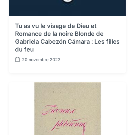
Tu as vu le visage de Dieu et
Romance de la noire Blonde de
Gabriela Cabezón Cámara : Les filles
du feu
20 novembre 2022
P
o
s
t
d
a
t
e