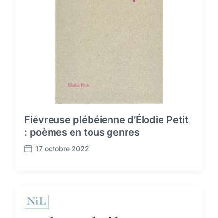
Fiévreuse plébéienne d’Élodie Petit
: poèmes en tous genres
17 octobre 2022
P
o
s
t
d
a
t