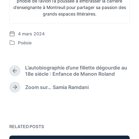
phobie de l’avion l’a poussée à embrasser la carrière
d’enseignante à Montreuil pour partager sa passion des
grands espaces littéraires.
4 mars 2024
P
Poésie
o
P
s
o
t
s
d
t
L’autobiographie d’une fillette dégourdie au
a
e
P
18e siècle : Enfance de Manon Roland
t
d
r
e
i
e
Zoom sur… Samia Ramdani
N
n
v
e
i
x
o
t
u
p
s
o
p
RELATED POSTS
s
o
t
s