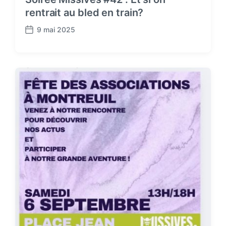
rentrait au bled en train?
9 mai 2025
P
o
s
t
d
a
t
e