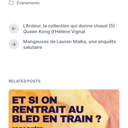
Évènements
o
P
s
o
t
s
d
t
L’Ardeur, la collection qui donne chaud (5) :
a
e
P
Queen Kong d’Hélène Vignal
t
d
r
e
Mangeuses de Lauren Malka, une enquête
i
e
N
salutaire
n
v
e
i
x
o
t
u
p
s
o
p
s
RELATED POSTS
o
t
s
:
t
: