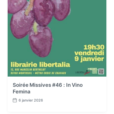
Soirée Missives #46 : In Vino
Femina
6 janvier 2026
P
o
s