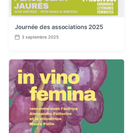
Journée des associations 2025
3 septembre 2025
P
o
s
t
d
a
t
e