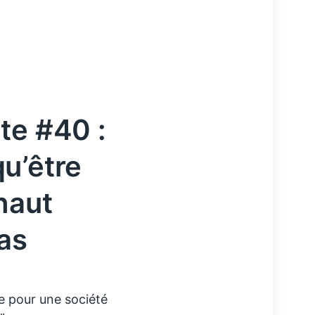
te #40 :
u’être
haut
as
e pour une société