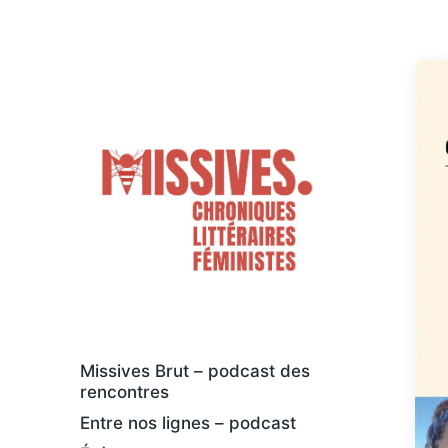
Des livres osés et féministes, au sens
large
Missives Brut – podcast des
rencontres
Entre nos lignes – podcast