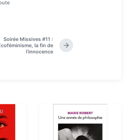
oute
Soirée Missives #11 :
Ecoféminisme, la fin de
N
l’innocence
e
x
t
p
o
s
t
: