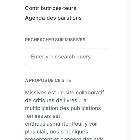
Contributrices·teurs
Agenda des parutions
RECHERCHER SUR MISSIVES
S
e
a
r
c
h
À PROPOS DE CE SITE
Missives est un site collaboratif
de critiques de livres. La
multiplication des publications
féministes est
enthousiasmante. Pour y voir
plus clair, nos chroniques
présentent et donnent des avis