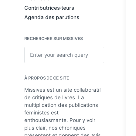
Contributrices·teurs
Agenda des parutions
RECHERCHER SUR MISSIVES
S
e
a
r
c
h
À PROPOS DE CE SITE
Missives est un site collaboratif
de critiques de livres. La
multiplication des publications
féministes est
enthousiasmante. Pour y voir
plus clair, nos chroniques
présentent et donnent des avis