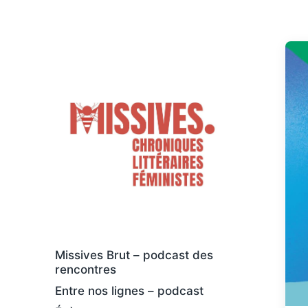
Des livres osés et féministes, au sens
large
Missives Brut – podcast des
rencontres
Entre nos lignes – podcast