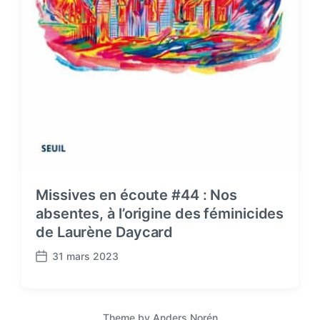
Missives en écoute #44 : Nos
absentes, à l’origine des féminicides
de Laurène Daycard
31 mars 2023
P
o
s
t
Theme by
Anders Norén