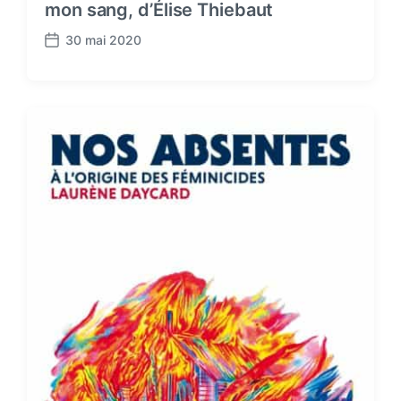
mon sang, d’Élise Thiebaut
30 mai 2020
P
o
s
t
d
a
t
e