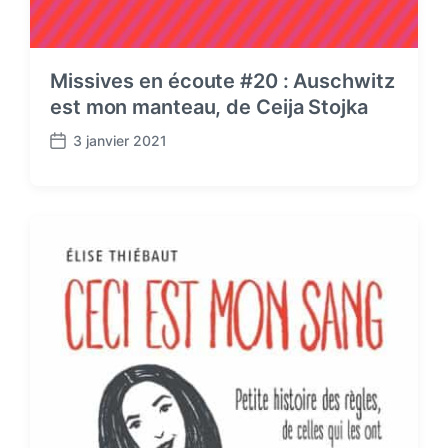
Missives en écoute #20 : Auschwitz
est mon manteau, de Ceija Stojka
3 janvier 2021
P
o
s
t
d
a
t
e