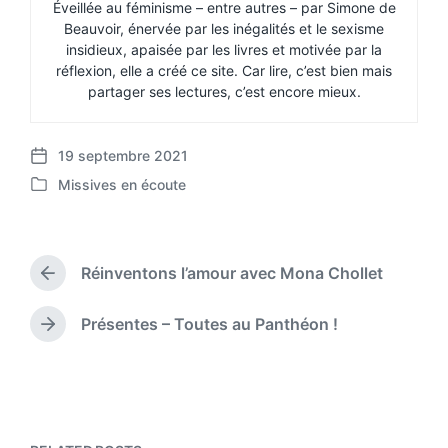
Éveillée au féminisme – entre autres – par Simone de
Beauvoir, énervée par les inégalités et le sexisme
insidieux, apaisée par les livres et motivée par la
réflexion, elle a créé ce site. Car lire, c’est bien mais
partager ses lectures, c’est encore mieux.
19 septembre 2021
P
Missives en écoute
o
P
s
o
t
s
d
t
a
Réinventons l’amour avec Mona Chollet
e
P
t
d
r
e
i
e
Présentes – Toutes au Panthéon !
N
v
n
e
i
x
o
t
u
p
s
o
p