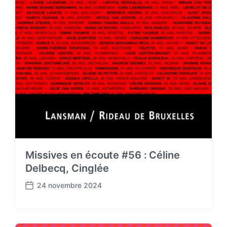
Missives en écoute #56 : Céline
Delbecq, Cinglée
24 novembre 2024
P
o
s
t