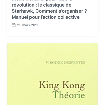
révolution : le classique de
Starhawk, Comment s’organiser ?
Manuel pour l’action collective
25 mars 2025
P
o
s
t
d
a
t
e