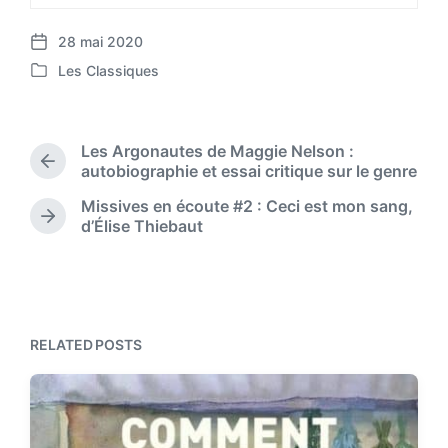
28 mai 2020
P
Les Classiques
o
P
s
o
t
s
d
t
Les Argonautes de Maggie Nelson :
a
e
P
autobiographie et essai critique sur le genre
t
d
r
e
Missives en écoute #2 : Ceci est mon sang,
i
e
N
d’Élise Thiebaut
n
v
e
i
x
o
t
u
p
s
o
p
s
RELATED POSTS
o
t
s
:
t
: