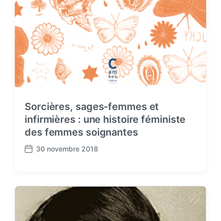
Sorcières, sages-femmes et
infirmières : une histoire féministe
des femmes soignantes
30 novembre 2018
P
o
s
t
d
a
t