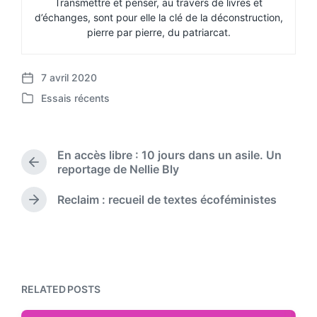
Transmettre et penser, au travers de livres et
d’échanges, sont pour elle la clé de la déconstruction,
pierre par pierre, du patriarcat.
7 avril 2020
P
Essais récents
o
P
s
o
t
s
d
t
En accès libre : 10 jours dans un asile. Un
a
e
P
reportage de Nellie Bly
t
d
r
e
i
e
Reclaim : recueil de textes écoféministes
N
n
v
e
i
x
o
t
u
p
s
o
p
RELATED POSTS
s
o
t
s