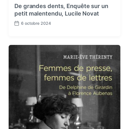
De grandes dents, Enquête sur un
petit malentendu, Lucile Novat
6 octobre 2024
P
o
s
t
d
a
t
e