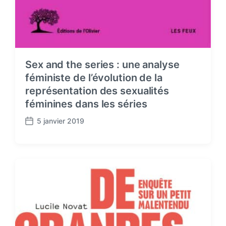
Sex and the series : une analyse
féministe de l’évolution de la
représentation des sexualités
féminines dans les séries
5 janvier 2019
P
o
s
t
d
a
t
e