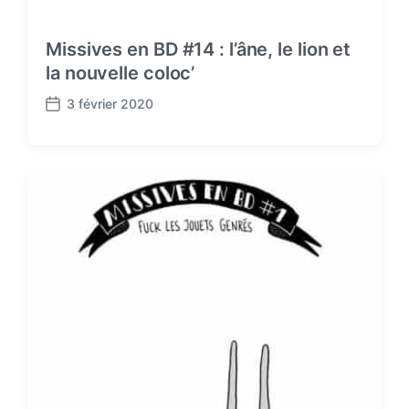
Missives en BD #14 : l’âne, le lion et
la nouvelle coloc’
3 février 2020
P
o
s
t
d
a
t
e