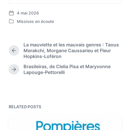
4 mai 2026
P
Missives en écoute
o
P
s
o
t
s
d
t
La mauviette et les mauvais genres : Taous
a
e
Merakchi, Morgane Caussarieu et Fleur
t
P
d
Hopkins-Loféron
r
e
i
e
Brasileiras, de Clelia Pisa et Maryvonne
n
v
N
Lapouge-Pettorelli
i
e
o
x
u
t
s
p
p
o
o
s
RELATED POSTS
s
t
t
:
: