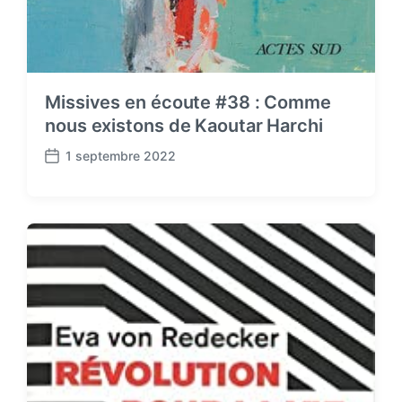
Missives en écoute #38 : Comme
nous existons de Kaoutar Harchi
1 septembre 2022
P
o
s
t
d
a
t
e