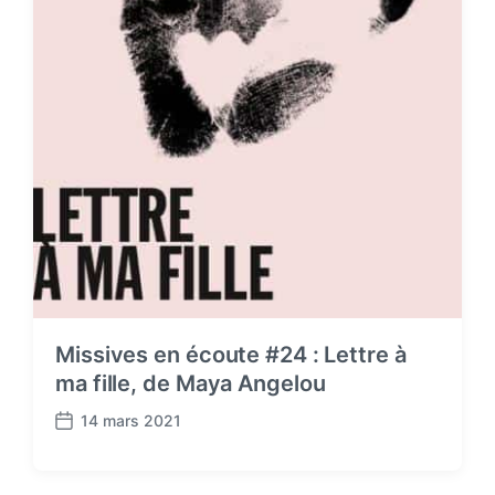
Missives en écoute #24 : Lettre à
ma fille, de Maya Angelou
14 mars 2021
P
o
s