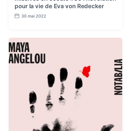
pour la vie de Eva von Redecker
30 mai 2022
P
o
s
t
d
a
t
e