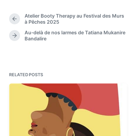
o
t
s
d
t
Atelier Booty Therapy au Festival des Murs
a
e
P
à Pêches 2025
t
d
r
e
Au-delà de nos larmes de Tatiana Mukanire
i
e
N
Bandalire
n
v
e
i
x
o
t
u
p
s
o
p
s
RELATED POSTS
o
t
s
:
t
: