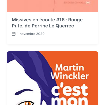
Missives en écoute #16 : Rouge
Pute, de Perrine Le Querrec
1 novembre 2020
P
o
s
t
d
a
t
e