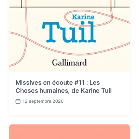
Missives en écoute #11 : Les
Choses humaines, de Karine Tuil
12 septembre 2020
P
o
s
t
d
a