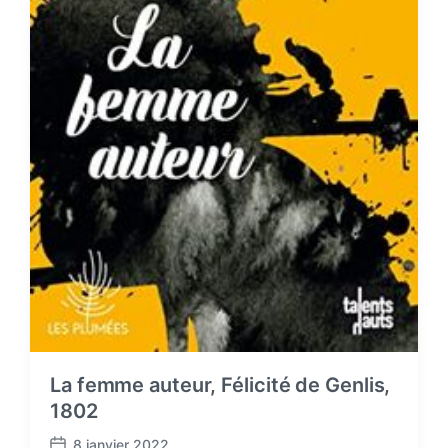
La femme auteur, Félicité de Genlis,
1802
8 janvier 2022