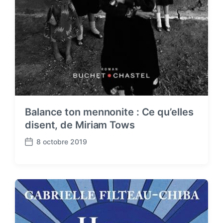
Balance ton mennonite : Ce qu’elles
disent, de Miriam Tows
8 octobre 2019
P
o
s
t
d
a
t
e