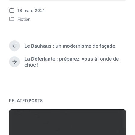
18 mars 2021
P
Fiction
o
P
s
o
t
s
d
t
a
Le Bauhaus : un modernisme de façade
e
P
t
d
r
e
La Déferlante : préparez-vous à l’onde de
i
e
N
choc !
v
n
e
i
x
o
t
u
p
s
o
p
s
RELATED POSTS
o
t
s
:
t
: