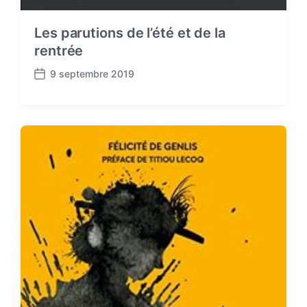
Les parutions de l’été et de la
rentrée
9 septembre 2019
P
o
s
t
d
a
t
e