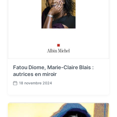
Fatou Diome, Marie-Claire Blais :
autrices en miroir
18 novembre 2024
P
o
s
t
d
a