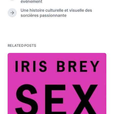
événement
r
e
i
e
Une histoire culturelle et visuelle des
n
v
N
sorcières passionnante
i
e
o
x
u
t
s
p
p
o
o
s
RELATED POSTS
s
t
t
:
: