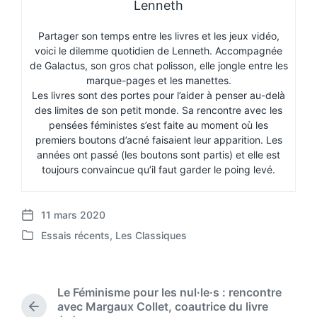
Lenneth
Partager son temps entre les livres et les jeux vidéo,
voici le dilemme quotidien de Lenneth. Accompagnée
de Galactus, son gros chat polisson, elle jongle entre les
marque-pages et les manettes.
Les livres sont des portes pour l’aider à penser au-delà
des limites de son petit monde. Sa rencontre avec les
pensées féministes s’est faite au moment où les
premiers boutons d’acné faisaient leur apparition. Les
années ont passé (les boutons sont partis) et elle est
toujours convaincue qu’il faut garder le poing levé.
11 mars 2020
P
Essais récents
,
Les Classiques
o
P
s
o
t
s
d
t
Le Féminisme pour les nul·le·s : rencontre
a
e
avec Margaux Collet, coautrice du livre
t
P
d