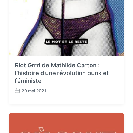
Riot Grrrl de Mathilde Carton :
l’histoire d’une révolution punk et
féministe
20 mai 2021
P
o
s
t
d
a
t