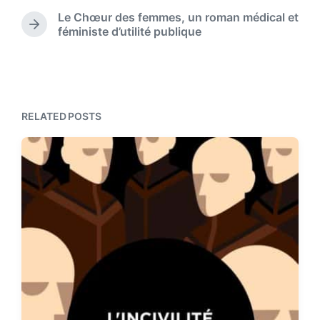
d
r
e
Le Chœur des femmes, un roman médical et
i
e
N
féministe d’utilité publique
n
v
e
i
x
o
t
u
p
s
o
p
s
RELATED POSTS
o
t
s
:
t
: