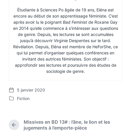
Étudiante à Sciences Po âgée de 19 ans, Eléna est
encore au début de son apprentissage féministe. C’est
après avoir lu le poignant
Bad Feminist
de Roxane Gay
en 2014 qu’elle commence à s’intéresser aux questions
de genre. Depuis, les lectures se sont accumulées
jusqu’à découvrir Virginie Despentes sur le tard.
Révélation. Depuis, Eléna est membre de HeForShe, ce
qui lui permet d’organiser quelques conférences en
invitant des autrices féministes. Son objectif :
approfondir ses lectures et poursuivre des études de
sociologie de genre.
5 janvier 2020
P
Fiction
o
P
s
o
t
s
d
t
Missives en BD 13# : l’âne, le lion et les
a
e
P
jugements à l’emporte-pièce
t