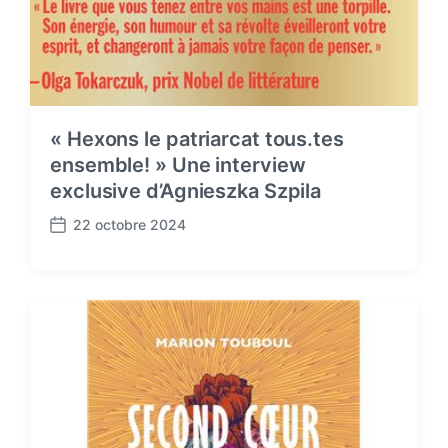
« Hexons le patriarcat tous.tes
ensemble! » Une interview
exclusive d’Agnieszka Szpila
22 octobre 2024
P
o
s
t
d
a
t
e