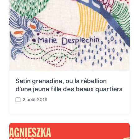
Satin grenadine, ou la rébellion
d’une jeune fille des beaux quartiers
2 août 2019
P
o
s
t
d
a