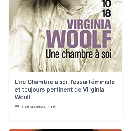
Une Chambre à soi, l’essai féministe
et toujours pertinent de Virginia
Woolf
1 septembre 2019
P
o
s
t