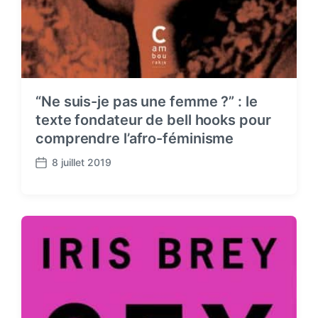
“Ne suis-je pas une femme ?” : le
texte fondateur de bell hooks pour
comprendre l’afro-féminisme
8 juillet 2019
P
o
s
t
d
a
t
e