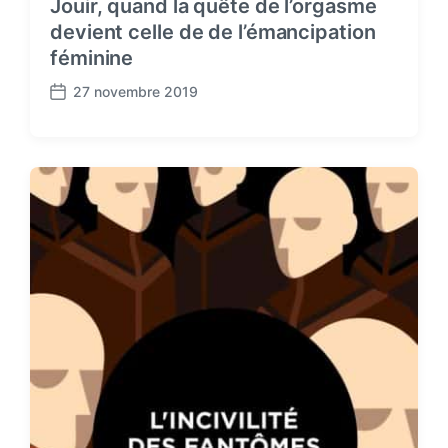
Jouir, quand la quête de l’orgasme
devient celle de de l’émancipation
féminine
27 novembre 2019
P
o
s
t
d
a
t
e