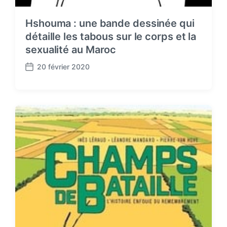
Hshouma : une bande dessinée qui
détaille les tabous sur le corps et la
sexualité au Maroc
20 février 2020
P
o
s
t
d
a
t
e