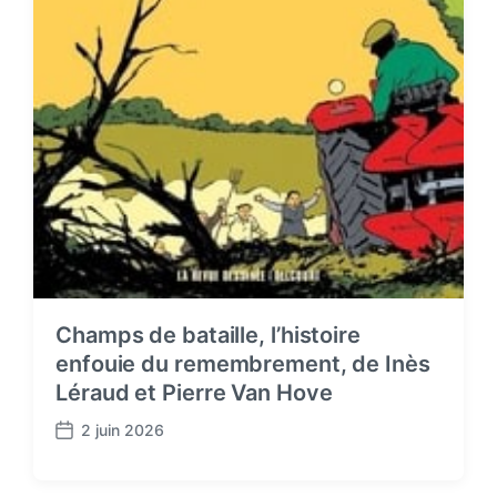
Champs de bataille, l’histoire
enfouie du remembrement, de Inès
Léraud et Pierre Van Hove
2 juin 2026
P
o
s