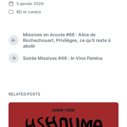
5 janvier 2026
P
BD et comics
o
P
s
o
t
s
d
t
Missives en écoute #66 : Alice de
a
e
Rochechouart, Privilèges, ce qu’il reste à
t
P
d
abolir
r
e
i
e
n
Soirée Missives #46 : In Vino Femina
v
N
i
e
o
x
u
t
s
p
p
o
o
RELATED POSTS
s
s
t
t
:
: