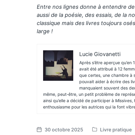
Entre nos lignes donne à entendre de
aussi de la poésie, des essais, de la
classique mais des livres toujours osé
large !
Lucie Giovanetti
Après s’être aperçue qu’en 
avait été attribué à 12 femm
que certes, une chambre à s
pouvait aider à écrire des l
manquaient souvent des deux
même, peut-être, un petit problème de représe
ainsi qu’elle a décidé de participer à
Missives
,
enthousiasme pour les autrices qui la font vibrer,
30 octobre 2025
Livre pratique
P
P