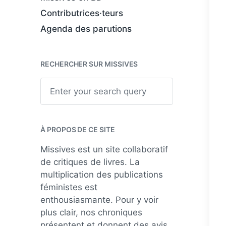
Contributrices·teurs
Agenda des parutions
RECHERCHER SUR MISSIVES
S
e
a
r
c
h
À PROPOS DE CE SITE
Missives est un site collaboratif
de critiques de livres. La
multiplication des publications
féministes est
enthousiasmante. Pour y voir
plus clair, nos chroniques
présentent et donnent des avis