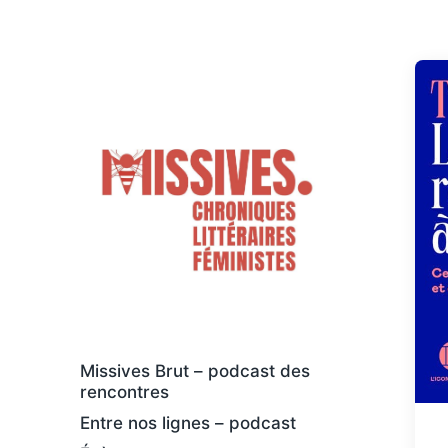
Des livres osés et féministes, au sens
large
Missives Brut – podcast des
rencontres
Entre nos lignes – podcast