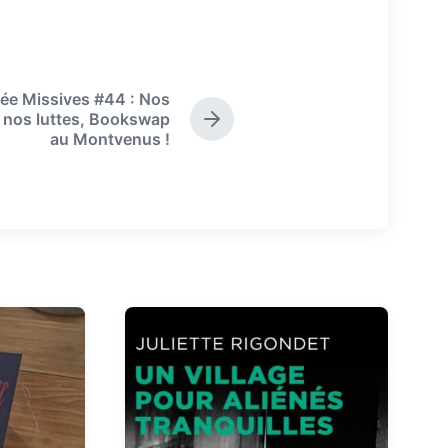
rée Missives #44 : Nos
 nos luttes, Bookswap
N
au Montvenus !
e
x
t
p
o
s
t
: