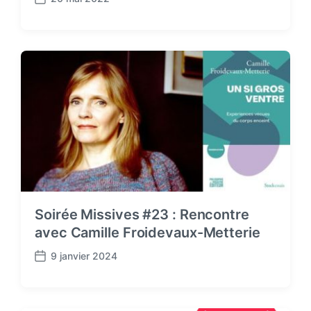
P
o
s
t
d
a
t
e
Soirée Missives #23 : Rencontre
avec Camille Froidevaux-Metterie
9 janvier 2024
P
o
s
t