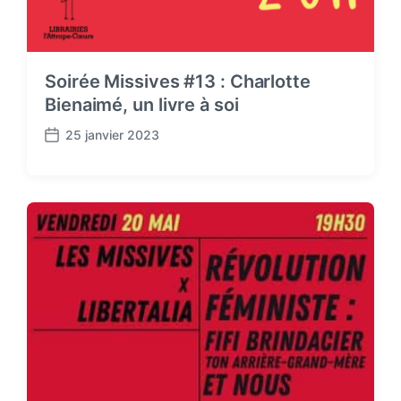
Soirée Missives #13 : Charlotte
Bienaimé, un livre à soi
25 janvier 2023
P
o
s
t
d
a
t
e