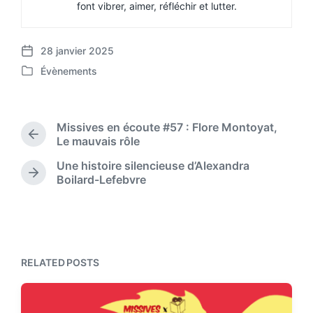
font vibrer, aimer, réfléchir et lutter.
28 janvier 2025
P
Évènements
o
P
s
o
t
s
d
t
Missives en écoute #57 : Flore Montoyat,
a
e
P
Le mauvais rôle
t
d
r
e
Une histoire silencieuse d’Alexandra
i
e
N
Boilard-Lefebvre
n
v
e
i
x
o
t
u
p
s
o
p
s
RELATED POSTS
o
t
s
:
t
: