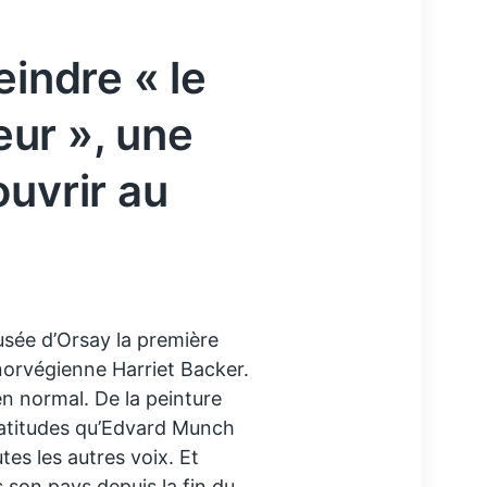
eindre « le
ieur », une
ouvrir au
usée d’Orsay la première
norvégienne Harriet Backer.
en normal. De la peinture
latitudes qu’Edvard Munch
outes les autres voix. Et
on pays depuis la fin du