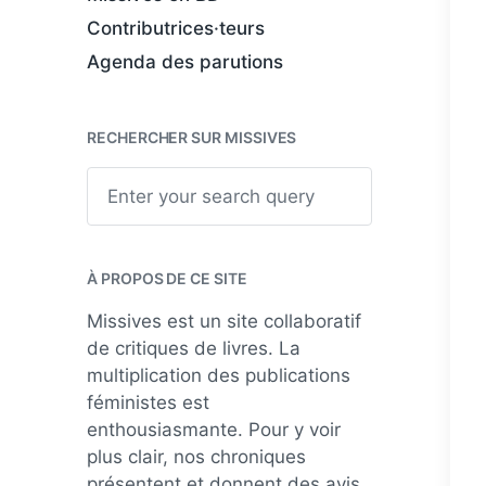
Contributrices·teurs
Agenda des parutions
RECHERCHER SUR MISSIVES
S
e
a
r
c
h
À PROPOS DE CE SITE
Missives est un site collaboratif
de critiques de livres. La
multiplication des publications
féministes est
enthousiasmante. Pour y voir
plus clair, nos chroniques
présentent et donnent des avis