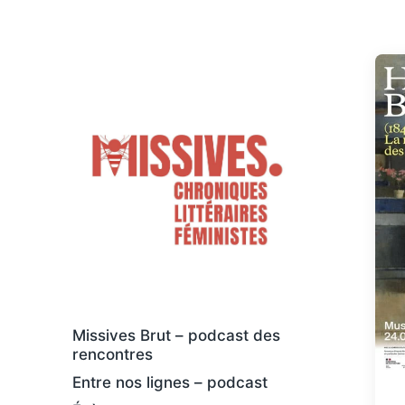
Des livres osés et féministes, au sens
large
Missives Brut – podcast des
rencontres
Entre nos lignes – podcast