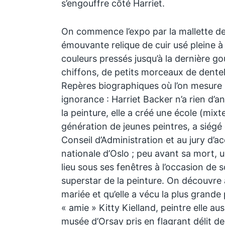
s’engouffre côté Harriet.
On commence l’expo par la mallette de p
émouvante relique de cuir usé pleine à
couleurs pressés jusqu’à la dernière gou
chiffons, de petits morceaux de dentell
Repères biographiques où l’on mesure 
ignorance : Harriet Backer n’a rien d’a
la peinture, elle a créé une école (mixt
génération de jeunes peintres, a siég
Conseil d’Administration et au jury d’ac
nationale d’Oslo ; peu avant sa mort, 
lieu sous ses fenêtres à l’occasion de s
superstar de la peinture. On découvre a
mariée et qu’elle a vécu la plus grande
« amie » Kitty Kielland, peintre elle au
musée d’Orsay pris en flagrant délit de