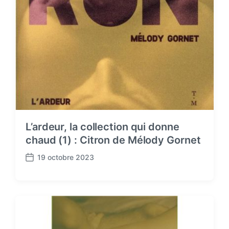
L’ardeur, la collection qui donne
chaud (1) : Citron de Mélody Gornet
19 octobre 2023
P
o
s
t
d
a
t