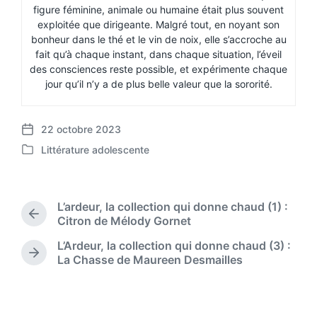
figure féminine, animale ou humaine était plus souvent
exploitée que dirigeante. Malgré tout, en noyant son
bonheur dans le thé et le vin de noix, elle s’accroche au
fait qu’à chaque instant, dans chaque situation, l’éveil
des consciences reste possible, et expérimente chaque
jour qu’il n’y a de plus belle valeur que la sororité.
22 octobre 2023
P
Littérature adolescente
o
P
s
o
t
s
d
t
L’ardeur, la collection qui donne chaud (1) :
a
e
P
Citron de Mélody Gornet
t
d
r
e
L’Ardeur, la collection qui donne chaud (3) :
i
e
N
La Chasse de Maureen Desmailles
n
v
e
i
x
o
t
u
p