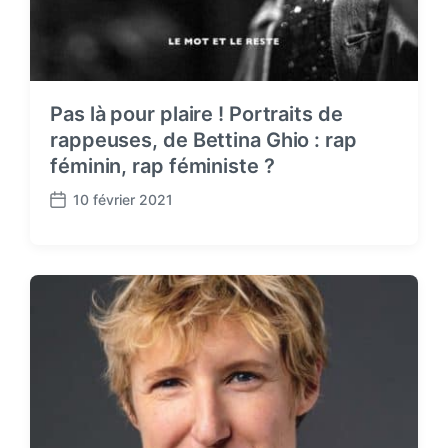
Pas là pour plaire ! Portraits de
rappeuses, de Bettina Ghio : rap
féminin, rap féministe ?
10 février 2021
P
o
s
t
d
a
t
e