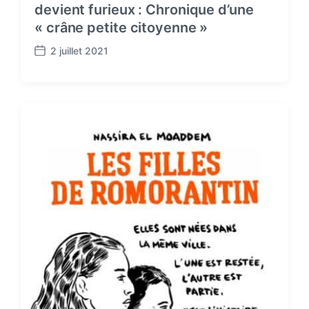
devient furieux : Chronique d’une
« crâne petite citoyenne »
2 juillet 2021
P
o
s
t
d
a
t
e