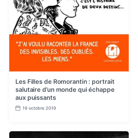
Les Filles de Romorantin : portrait
salutaire d’un monde qui échappe
aux puissants
19 octobre 2019
P
o
s
t
d