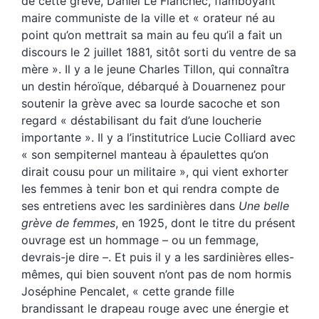
de cette grève, Daniel Le Flanchec, flamboyant
maire communiste de la ville et « orateur né au
point qu’on mettrait sa main au feu qu’il a fait un
discours le 2 juillet 1881, sitôt sorti du ventre de sa
mère ». Il y a le jeune Charles Tillon, qui connaîtra
un destin héroïque, débarqué à Douarnenez pour
soutenir la grève avec sa lourde sacoche et son
regard « déstabilisant du fait d’une loucherie
importante ». Il y a l’institutrice Lucie Colliard avec
« son sempiternel manteau à épaulettes qu’on
dirait cousu pour un militaire », qui vient exhorter
les femmes à tenir bon et qui rendra compte de
ses entretiens avec les sardinières dans
Une belle
grève de femmes
, en 1925, dont le titre du présent
ouvrage est un hommage – ou un femmage,
devrais-je dire –. Et puis il y a les sardinières elles-
mêmes, qui bien souvent n’ont pas de nom hormis
Joséphine Pencalet, « cette grande fille
brandissant le drapeau rouge avec une énergie et