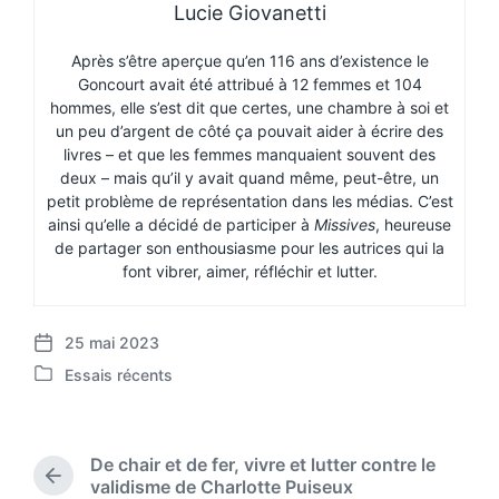
Lucie Giovanetti
Après s’être aperçue qu’en 116 ans d’existence le
Goncourt avait été attribué à 12 femmes et 104
hommes, elle s’est dit que certes, une chambre à soi et
un peu d’argent de côté ça pouvait aider à écrire des
livres – et que les femmes manquaient souvent des
deux – mais qu’il y avait quand même, peut-être, un
petit problème de représentation dans les médias. C’est
ainsi qu’elle a décidé de participer à
Missives
, heureuse
de partager son enthousiasme pour les autrices qui la
font vibrer, aimer, réfléchir et lutter.
25 mai 2023
P
Essais récents
o
P
s
o
t
s
d
t
De chair et de fer, vivre et lutter contre le
a
e
P
validisme de Charlotte Puiseux
t