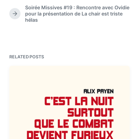
d
r
e
Soirée Missives #19 : Rencontre avec Ovidie
i
e
pour la présentation de La chair est triste
n
v
N
hélas
i
e
o
x
u
t
s
p
p
o
o
s
RELATED POSTS
s
t
t
:
: