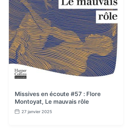
Missives en écoute #57 : Flore
Montoyat, Le mauvais rôle
27 janvier 2025
P
o
s