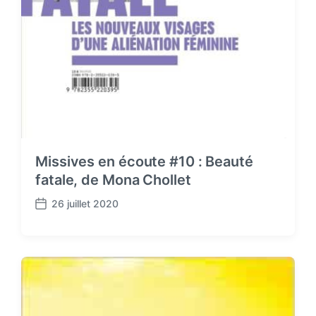
Missives en écoute #10 : Beauté
fatale, de Mona Chollet
26 juillet 2020
P
o
s
t
d
a
t
e