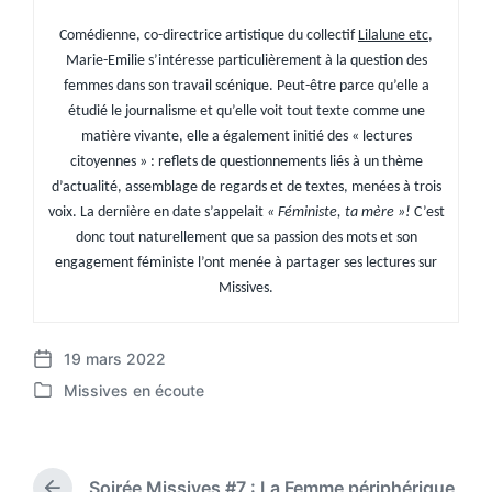
Comédienne, co-directrice artistique du collectif
Lilalune etc
,
Marie-Emilie s’intéresse particulièrement à la question des
femmes dans son travail scénique.
Peut-être parce qu’elle a
étudié le journalisme et qu’elle voit tout texte comme une
matière vivante, elle a également initié des « lectures
citoyennes » : reflets de questionnements liés à un thème
d’actualité, assemblage de regards et de textes, menées à trois
voix. La dernière en date s’appelait
« Féministe, ta mère »!
C’est
donc tout naturellement que sa passion des mots et son
engagement féministe l’ont menée à partager ses lectures sur
Missives.
19 mars 2022
P
Missives en écoute
o
P
s
o
t
s
d
t
a
Soirée Missives #7 : La Femme périphérique