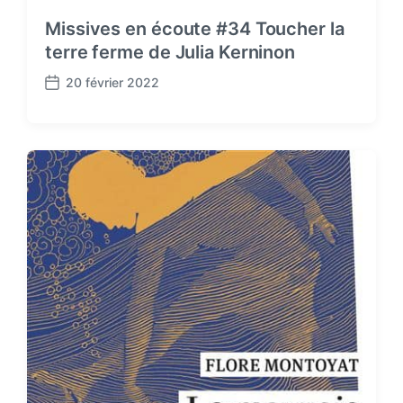
Missives en écoute #34 Toucher la
terre ferme de Julia Kerninon
20 février 2022
P
o
s
t
d
a
t
e