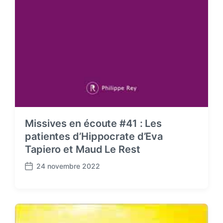
Missives en écoute #41 : Les
patientes d’Hippocrate d’Eva
Tapiero et Maud Le Rest
24 novembre 2022
P
o
s
t
d