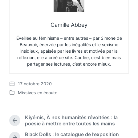
Camille Abbey
Éveillée au féminisme – entre autres – par Simone de
Beauvoir, énervée par les inégalités et le sexisme
insidieux, apaisée par les livres et motivée par la
réflexion, elle a créé ce site. Car lire, c’est bien mais
partager ses lectures, c’est encore mieux.
17 octobre 2020
P
Missives en écoute
o
P
s
o
t
s
d
t
Kiyémis, À nos humanités révoltées : la
a
e
P
poésie à mettre entre toutes les mains
t
d
r
e
Black Dolls : le catalogue de l’exposition
i
e