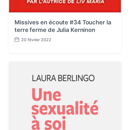
Missives en écoute #34 Toucher la
terre ferme de Julia Kerninon
20 février 2022
P
o
s
t
d
a
t
e