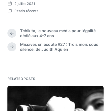
2 juillet 2021
P
Essais récents
o
P
s
o
t
s
d
t
Tchikita, le nouveau média pour l’égalité
a
e
P
dédié aux 4-7 ans
t
d
r
e
Missives en écoute #27 : Trois mois sous
i
e
N
silence, de Judith Aquien
n
v
e
i
x
o
t
u
p
s
o
p
s
RELATED POSTS
o
t
s
:
t
: