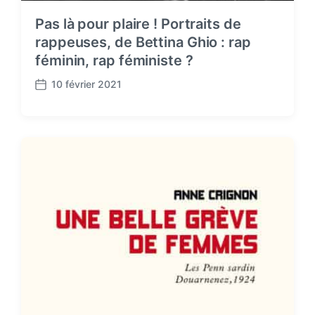
Pas là pour plaire ! Portraits de
rappeuses, de Bettina Ghio : rap
féminin, rap féministe ?
10 février 2021
P
o
s
t
d
a
t
e