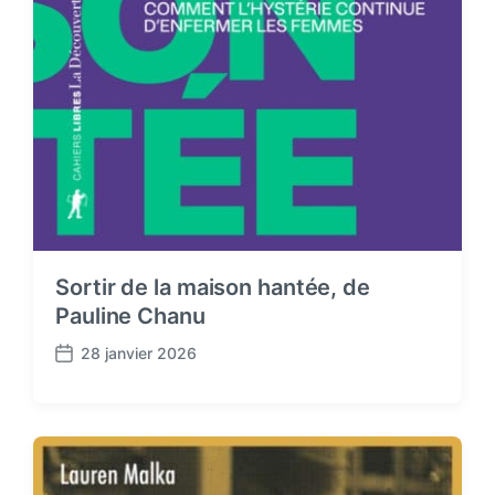
Sortir de la maison hantée, de
Pauline Chanu
28 janvier 2026
P
o
s
t
d
a