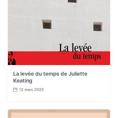
La levée du temps de Juliette
Keating
12 mars 2025
P
o
s
t
d