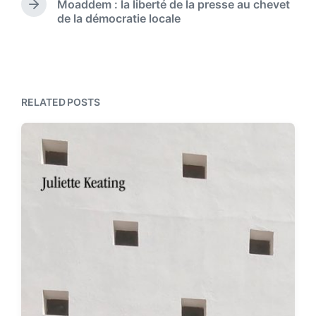
Moaddem : la liberté de la presse au chevet
n
v
N
de la démocratie locale
i
e
o
x
u
t
s
p
p
o
o
s
RELATED POSTS
s
t
t
:
: