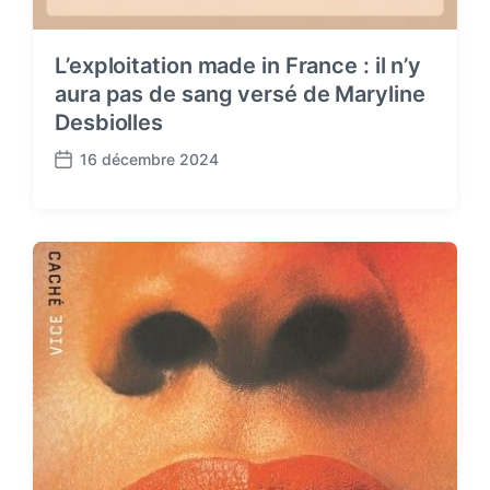
L’exploitation made in France : il n’y
aura pas de sang versé de Maryline
Desbiolles
16 décembre 2024
P
o
s
t
d
a
t
e