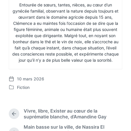
Entourée de sœurs, tantes, nièces, au cœur d’un
gynécée familial, observant la nature depuis toujours et
œuvrant dans le domaine agricole depuis 15 ans,
Clémence a eu maintes fois l’occasion de se dire que la
figure féminine, animale ou humaine était plus souvent
exploitée que dirigeante. Malgré tout, en noyant son
bonheur dans le thé et le vin de noix, elle s’accroche au
fait qu’à chaque instant, dans chaque situation, l’éveil
des consciences reste possible, et expérimente chaque
jour qu’il n’y a de plus belle valeur que la sororité.
10 mars 2026
P
Fiction
o
P
s
o
t
s
d
t
Vivre, libre, Exister au cœur de la
a
e
P
suprématie blanche, d’Amandine Gay
t
d
r
e
Main basse sur la ville, de Nassira El
i
e