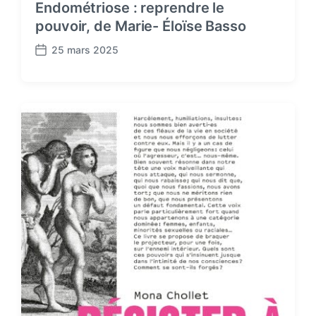
Endométriose : reprendre le
pouvoir, de Marie- Éloïse Basso
25 mars 2025
P
o
s
t
d
a
t
e