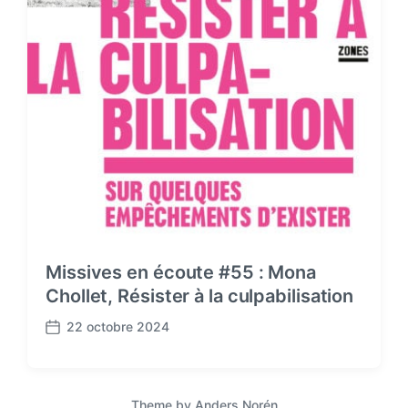
Missives en écoute #55 : Mona
Chollet, Résister à la culpabilisation
22 octobre 2024
P
o
s
t
Theme by
Anders Norén