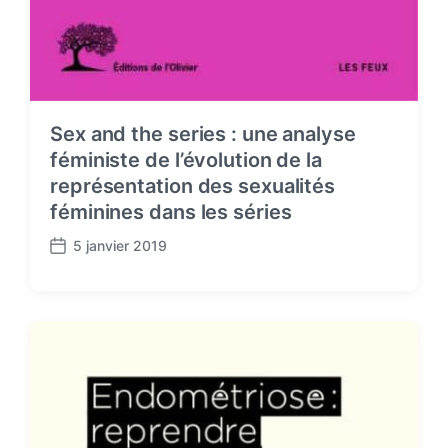
Sex and the series : une analyse
féministe de l’évolution de la
représentation des sexualités
féminines dans les séries
5 janvier 2019
P
o
s
t
d
a
t
e