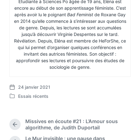
Étudiante à Sciences Po âgée de 19 ans, Eléna est
encore au début de son apprentissage féministe. C’est
après avoir lu le poignant
Bad Feminist
de Roxane Gay
en 2014 qu’elle commence à s’intéresser aux questions
de genre. Depuis, les lectures se sont accumulées
jusqu’à découvrir Virginie Despentes sur le tard.
Révélation. Depuis, Eléna est membre de HeForShe, ce
qui lui permet d’organiser quelques conférences en
invitant des autrices féministes. Son objectif :
approfondir ses lectures et poursuivre des études de
sociologie de genre.
24 janvier 2021
P
Essais récents
o
P
s
o
t
s
d
t
Missives en écoute #21 : L’Amour sous
a
e
P
algorithme, de Judith Duportail
t
d
r
e
Le Mur invisible : une pause dans
i
e