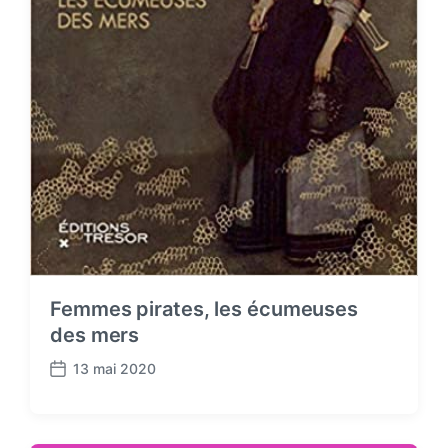
Femmes pirates, les écumeuses
des mers
13 mai 2020
P
o
s
t