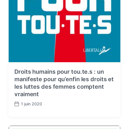
Droits humains pour tou.te.s : un
manifeste pour qu’enfin les droits et
les luttes des femmes comptent
vraiment
1 juin 2020
P
o
s
t