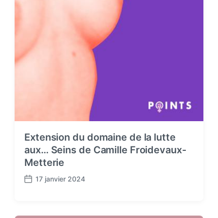
Extension du domaine de la lutte
aux… Seins de Camille Froidevaux-
Metterie
17 janvier 2024
P
o
s
t