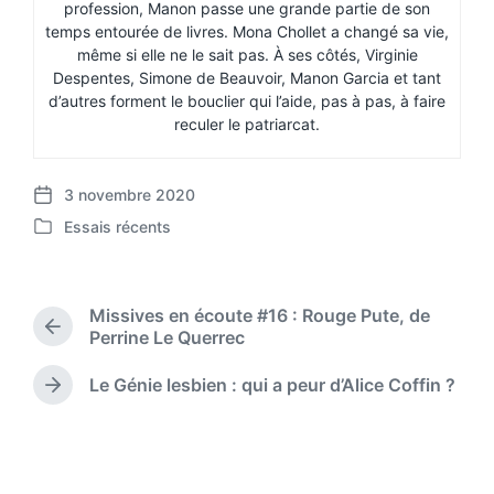
profession, Manon passe une grande partie de son
temps entourée de livres. Mona Chollet a changé sa vie,
même si elle ne le sait pas. À ses côtés, Virginie
Despentes, Simone de Beauvoir, Manon Garcia et tant
d’autres forment le bouclier qui l’aide, pas à pas, à faire
reculer le patriarcat.
3 novembre 2020
P
Essais récents
o
P
s
o
t
s
d
t
Missives en écoute #16 : Rouge Pute, de
a
e
P
Perrine Le Querrec
t
d
r
e
i
e
Le Génie lesbien : qui a peur d’Alice Coffin ?
N
n
v
e
i
x
o
t
u
p
s