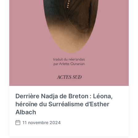
Derrière Nadja de Breton : Léona,
héroïne du Surréalisme d’Esther
Albach
11 novembre 2024
P
o