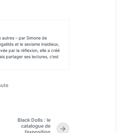
e autres – par Simone de
galités et le sexisme insidieux,
vée par la réflexion, elle a créé
mais partager ses lectures, c’est
oute
Black Dolls : le
catalogue de
N
l’exposition