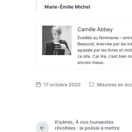
Marie-Émilie Michel
Camille Abbey
Éveillée au féminisme – entr
Beauvoir, énervée par les iné
apaisée par les livres et moti
ce site. Car lire, c’est bien 
encore mieux.
17 octobre 2020
Missives en éc
P
P
o
o
s
s
t
t
e
d
Kiyémis, À nos humanités
d
a
révoltées : la poésie à mettre
i
t
P