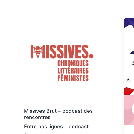
Des livres osés et féministes, au sens
large
Missives Brut – podcast des
rencontres
Entre nos lignes – podcast