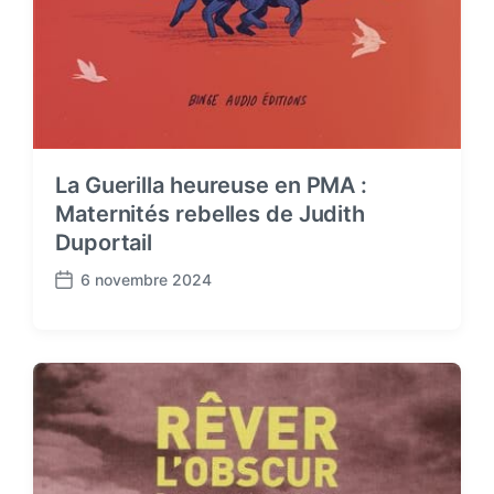
La Guerilla heureuse en PMA :
Maternités rebelles de Judith
Duportail
6 novembre 2024
P
o
s
t
d
a
t
e