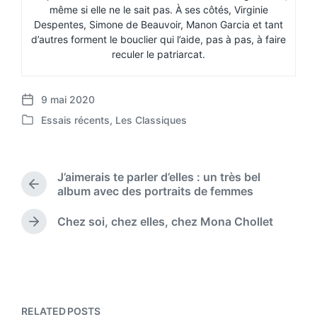
même si elle ne le sait pas. À ses côtés, Virginie
Despentes, Simone de Beauvoir, Manon Garcia et tant
d’autres forment le bouclier qui l’aide, pas à pas, à faire
reculer le patriarcat.
9 mai 2020
P
Essais récents
,
Les Classiques
o
P
s
o
t
s
d
t
J’aimerais te parler d’elles : un très bel
a
e
P
album avec des portraits de femmes
t
d
r
e
i
e
Chez soi, chez elles, chez Mona Chollet
N
n
v
e
i
x
o
t
u
p
s
o
p
RELATED POSTS
s