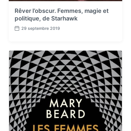
Rêver l’obscur. Femmes, magie et
politique, de Starhawk
29 septembre 2019
P
o
s
t
d
a
t
e