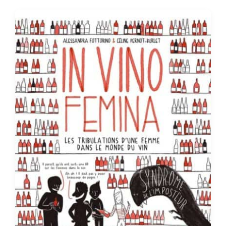
t
d
a
t
e