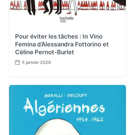
Pour éviter les tâches : In Vino
Femina d’Alessandra Fottorino et
Céline Pernot-Burlet
5 janvier 2026
P
o
s
t
d
a
t
e