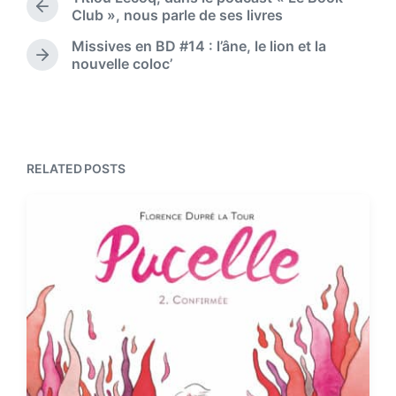
a
e
P
Club », nous parle de ses livres
t
d
r
e
Missives en BD #14 : l’âne, le lion et la
i
e
N
nouvelle coloc’
n
v
e
i
x
o
t
u
p
s
o
p
s
RELATED POSTS
o
t
s
:
t
: