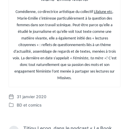
Comédienne, co-directrice artistique du collectif
Lilalune etc
,
Marie-Emilie s’intéresse particulièrement à la question des
femmes dans son travail scénique.
Peut-être parce qu’elle a
étudié le journalisme et qu’elle voit tout texte comme une
matière vivante, elle a également initié des « lectures
citoyennes » : reflets de questionnements liés à un thème
d’actualité, assemblage de regards et de textes, menées à trois
voix. La dernière en date s’appelait
« Féministe, ta mère »!
C’est
donc tout naturellement que sa passion des mots et son
engagement féministe l’ont menée à partager ses lectures sur
Missives.
31 janvier 2020
P
BD et comics
o
P
s
o
t
s
d
t
Titiou Lecoq, dans le podcast « Le Book