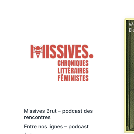
Des livres osés et féministes, au sens
large
Missives Brut – podcast des
rencontres
Entre nos lignes – podcast