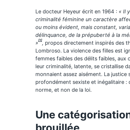
Le docteur Heyeur écrit en 1964 :
« Il
criminalité féminine un caractère affe
ou moins évident, mais constant, varia
délinquance, de la prépuberté à la mén
[1]
»
,
propos directement inspirés des t
Lombroso. La violence des filles est ign
femmes faibles des délits faibles, au
leur criminalité, latente, se cristallise d
monnaient assez aisément. La justice 
profondément sexiste et inégalitaire : 
norme, et non de la loi.
Une catégorisation
brouillée