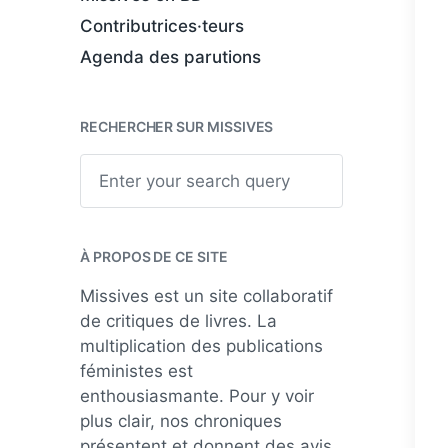
Contributrices·teurs
Agenda des parutions
RECHERCHER SUR MISSIVES
S
e
a
r
c
h
À PROPOS DE CE SITE
Missives est un site collaboratif
de critiques de livres. La
multiplication des publications
féministes est
enthousiasmante. Pour y voir
plus clair, nos chroniques
présentent et donnent des avis