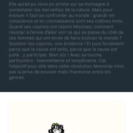
Elle aurait pu vivre en ermite sur sa montagne à
contempler les merveilles de la nature. Mais pour
évoluer il faut se confronter au monde : grandir en
conscience et en connaissance sont ses maîtres mots.
Quand ses copines ont rejoint Missives, comment
résister à l’envie d’aller voir ce qui se passe du côté de
ces femmes qui ont envie de faire évoluer le monde ?
Soutenir les copines, une évidence ! Et puis forcément
parce que la cause est belle, parce que la cause est
juste : y participer. Bien sûr ! Avec sa touche
particulière : bienveillance et tempérance. Car
l’objectif pour elle dans cette révolution féministe n’est
pas la prise de pouvoir mais l’harmonie entre les
genres.