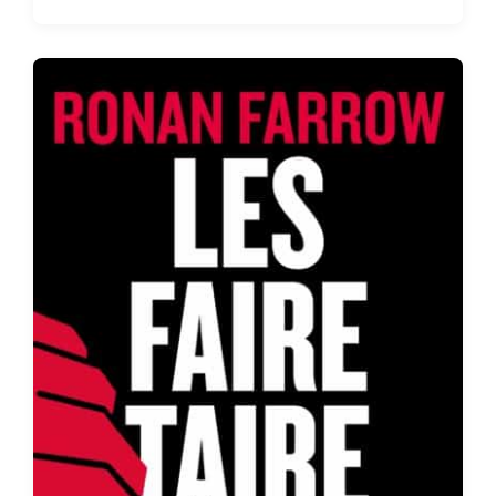
o
s
t
d
a
t
e