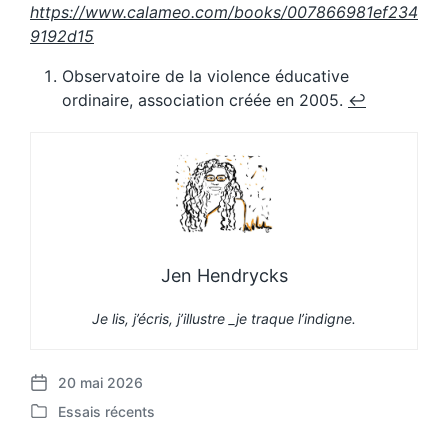
https://www.calameo.com/books/007866981ef234
9192d15
Observatoire de la violence éducative
ordinaire, association créée en 2005.
↩︎
Jen Hendrycks
Je lis, j’écris, j’illustre _je traque l’indigne.
20 mai 2026
P
Essais récents
o
P
s
o